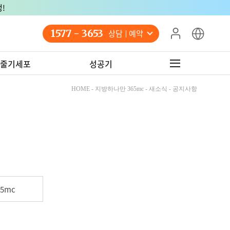
!
1577 - 3653
상담 예약
줄기세포
성공기
HOME - 지방하나만 365mc - 새소식 - 공지사항
5mc