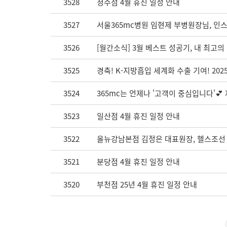
3528
청주점 4월 휴진 일정 안내
3527
서울365mc병원 임현제 부병원장님, 인
3526
[월간소식] 3월 베스트 성공기, 내 최고
3525
경축! K-지방흡입 세계화 수출 기여! 202
3524
365mc는 언제나 '고객이 중심입니다'
3523
일산점 4월 휴진 일정 안내
3522
올뉴강남본점 김정은 대표원장, 헬스조선 '
3521
분당점 4월 휴진 일정 안내
3520
부천점 25년 4월 휴진 일정 안내