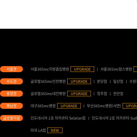
서울365mc지방흡입병원
UPGRADE
서울365mc람스병원
글로벌365mc인천병원
UPGRADE
분당점
일산점
수원
글로벌365mc대전병원
UPGRADE
청주점
천안점
대구365mc병원
UPGRADE
부산365mc병원(서면)
UPGR
인도네시아 1호 자카르타 Selatan점
인도네시아 2호 자카르타 Sud
미국 LA점
NEW