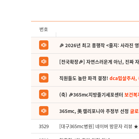
번호
🎉 2026년 최고 흥행작 <줄지: 사라진 
[전국확장🎉] 자연스러운게 아닌, 진짜 자
직원들도 놀란 파격 결정!
dca밉살주사,
(축) 🎉365mc지방줄기세포센터
보건복
365mc, 美 캘리포니아 주정부 선정
글로
3529
[대구365mc병원] 네이버 방문자 리뷰 ★1