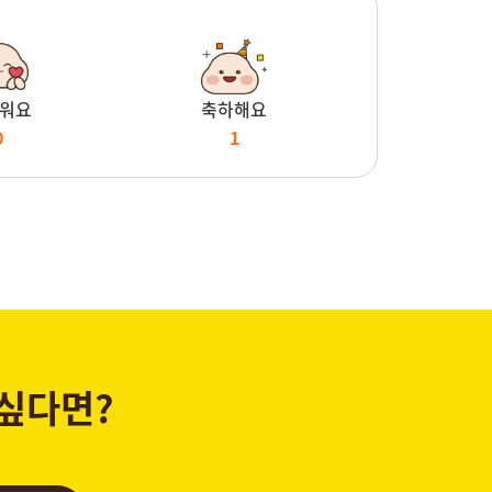
워요
축하해요
0
1
 싶다면?