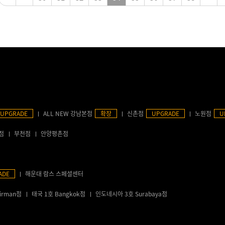
UPGRADE
ALL NEW 강남본점
확장
신촌점
UPGRADE
노원점
U
점
부천점
안양평촌점
ADE
해운대 람스 스페셜센터
irman점
태국 1호 Bangkok점
인도네시아 3호 Surabaya점