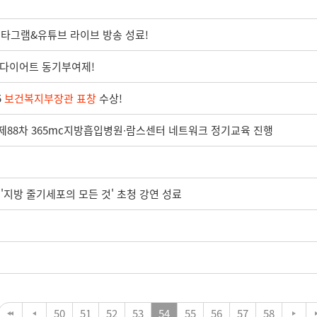
스타그램&유튜브 라이브 방송 성료!
의 다이어트 동기부여제!
5
보건복지부장관 표창
수상!
 제88차 365mc지방흡입병원∙람스센터 네트워크 정기교육 진행
지방 줄기세포의 모든 것' 초청 강연 성료
50
51
52
53
54
55
56
57
58