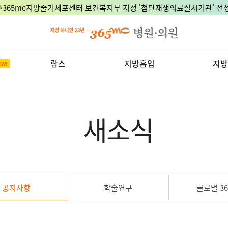
🎉365mc지방줄기세포센터 보건복지부 지정 '첨단재생의료실시기관' 선정
람스
지방흡입
지방
새소식
공지사항
학술연구
글로벌 36