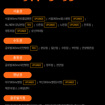
서울365mc지방흡입병원
서울365mc람스병원
UPGRADE
UPGRADE
ALL NEW 강남본점
신촌점
노원점
천호점
확장
UPGRADE
UPGRADE
영등포점
성신여대점
UPGRADE
글로벌365mc인천병원
분당점
일산점
수원점
부천점
안양평촌점
확장
글로벌365mc대전병원
청주점
천안점
UPGRADE
대구365mc병원
부산365mc병원(서면)
UPGRADE
UPGRADE
해운대 람스 스페셜센터