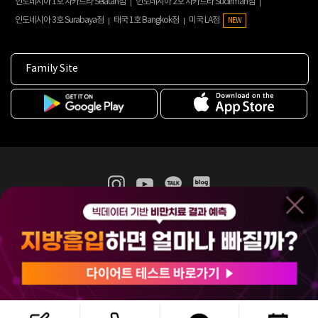
인도네시아 1호 자카르타 Selatan점
인도네시아 2호 자카르타 Sudirman점
인도네시아 3호 Surabaya점
태국 1호 Bangkok점
미국 LA점
NEW
Family Site
365mc 병·의원 이용약관
홈페이지 이용약관
개인정보처리방침
비급여진료수가
증명서발급
인재채용
(주)365mcㅣ서울특별시 서초구 서초대로52길 7, 3~4층(서초동, 제일빌딩)
120-87-04354ㅣ김남철
COPYRIGHT(C) 2025 365mc. ALL RIGHTS RESERVED.