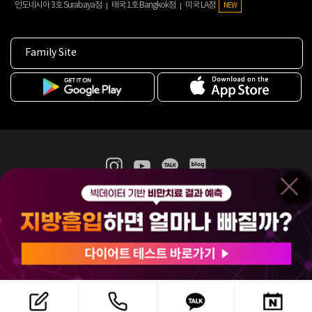
인도네시아 3호 Surabaya점
태국 1호 Bangkok점
미국 LA점
NEW
Family Site
365mc 병·의원 이용약관
홈페이지 이용약관
개인정보처리방침
비급여진료수가
증명서발급
인재채용
(주)365mcㅣ서울특별시 서초구 서초대로52길 7, 3~4층(서초동, 제일빌딩)
120-87-04354ㅣ김남철
COPYRIGHT(C) 2025 365mc. ALL RIGHTS RESERVED.