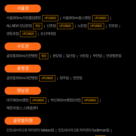
서울365mc지방흡입병원
서울365mc람스병원
UPGRADE
UPGRADE
ALL NEW 강남본점
신촌점
노원점
천호점
확장
UPGRADE
UPGRADE
영등포점
성신여대점
UPGRADE
글로벌365mc인천병원
분당점
일산점
수원점
부천점
안양평촌점
확장
글로벌365mc대전병원
청주점
천안점
UPGRADE
대구365mc병원
부산365mc병원(서면)
UPGRADE
UPGRADE
해운대 람스 스페셜센터
인도네시아 1호 자카르타 Selatan점
인도네시아 2호 자카르타 Sudirman점