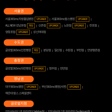
서울365mc지방흡입병원
서울365mc람스병원
UPGRADE
UPGRADE
ALL NEW 강남본점
신촌점
노원점
천호점
확장
UPGRADE
UPGRADE
영등포점
성신여대점
UPGRADE
글로벌365mc인천병원
분당점
일산점
수원점
부천점
안양평촌점
확장
글로벌365mc대전병원
청주점
천안점
UPGRADE
대구365mc병원
부산365mc병원(서면)
UPGRADE
UPGRADE
해운대 람스 스페셜센터
인도네시아 1호 자카르타 Selatan점
인도네시아 2호 자카르타 Sudirman점