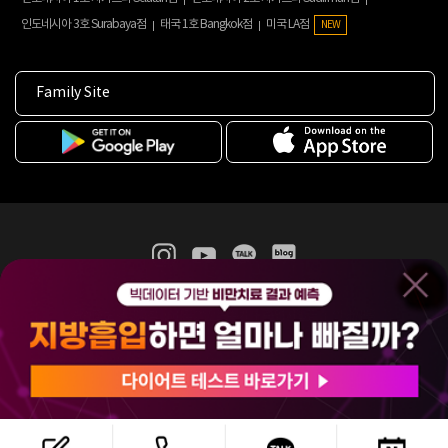
인도네시아 3호 Surabaya점
태국 1호 Bangkok점
미국 LA점
NEW
Family Site
365mc 병·의원 이용약관
홈페이지 이용약관
개인정보처리방침
비급여진료수가
증명서발급
인재채용
(주)365mcㅣ서울특별시 서초구 서초대로52길 7, 3~4층(서초동, 제일빌딩)
120-87-04354ㅣ김남철
COPYRIGHT(C) 2025 365mc. ALL RIGHTS RESERVED.