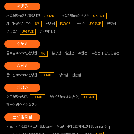
서울365mc지방흡입병원
서울365mc람스병원
UPGRADE
UPGRADE
ALL NEW 강남본점
신촌점
노원점
천호점
확장
UPGRADE
UPGRADE
영등포점
성신여대점
UPGRADE
글로벌365mc인천병원
분당점
일산점
수원점
부천점
안양평촌점
확장
글로벌365mc대전병원
청주점
천안점
UPGRADE
대구365mc병원
부산365mc병원(서면)
UPGRADE
UPGRADE
해운대 람스 스페셜센터
인도네시아 1호 자카르타 Selatan점
인도네시아 2호 자카르타 Sudirman점