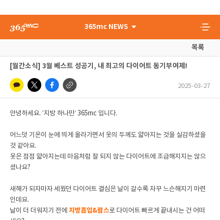
365mc NEWS
목록
[월간소식] 3월 베스트 성공기, 내 최고의 다이어트 동기부여제!
2025-03-27
안녕하세요. ‘지방 하나만’ 365mc 입니다.
어느덧 기온이 눈에 띄게 올라가면서 옷의 두께도 얇아지는 것을 실감하셨을
것 같아요.
옷은 점점 얇아지는데 마음처럼 잘 되지 않는 다이어트에 조급해지지는 않으
셨나요?
새해가 되자마자 세웠던 다이어트 결심은 날이 갈수록 자꾸 느슨해지기 마련
인데요.
날이 더 더워지기 전에
지방흡입&람스
로 다이어트 빠르게 끝내시는 건 어떠