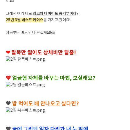
세요?
그래서 여기 바로
최고의 다이어트 동기부여제
인
25년 3월 베스트 케이스
를 가지고 왔어요!
지금부터 바로 만나 보실게요!😍
❤ 팔뚝만 썰어도 상체비만 탈출!
💚
얼굴형 자체를 바꾸는 마법, 보실래요?
🧡
밥 먹어도 배 안나오고 싶다면?
💙
꿈에 그리던 일자 다리가 내 눈 앞에..