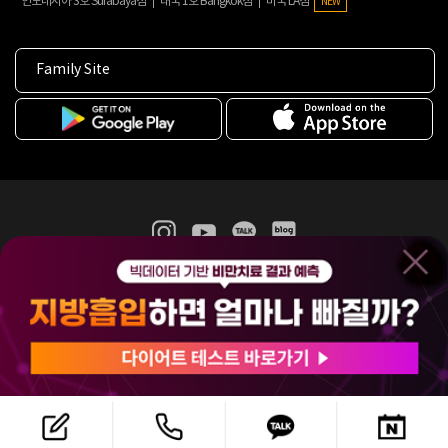
인도네시아 3호 Surabaya점
태국 1호 Bangkok점
미국 LA점
NEW
Family Site
365mc 병·의원 이용약관
홈페이지 이용약관
개인정보처리방침
비급여진료수가
증명서발급
인재채용
(주)365mcㅣ서울특별시 서초구 서초대로52길 7, 3~4층(서초동, 제일빌딩)
120-87-04354ㅣ김남철
COPYRIGHT(C) 2025 365mc. ALL RIGHTS RESERVED.