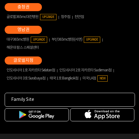
글로벌365mc대전병원
청주점
천안점
UPGRADE
대구365mc병원
부산365mc병원(서면)
UPGRADE
UPGRADE
해운대 람스 스페셜센터
인도네시아 1호 자카르타 Selatan점
인도네시아 2호 자카르타 Sudirman점
인도네시아 3호 Surabaya점
태국 1호 Bangkok점
미국 LA점
NEW
Family Site