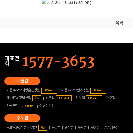
목록
대표전
화
서울365mc지방흡입병원
서울365mc람스병원
UPGRADE
UPGRADE
ALL NEW 강남본점
신촌점
노원점
천호점
확장
UPGRADE
UPGRADE
영등포점
성신여대점
UPGRADE
글로벌365mc인천병원
분당점
일산점
수원점
부천점
안양평촌점
확장