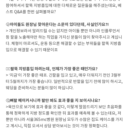
참여하셔서 팔뚝 지방흡입에 대한 다채로운 질문들을 해주셨는데요, 베
스트 Q&A를 한번 살펴볼까요?
아이돌도 원장님 찾아온다는 소문이 있다던데, 사실인가요?!
🫢
> 개인정보라서 알려드릴 수는 없지만 아이돌 뿐만 아니라 인플루언서
등 팔을 노출해야만 하는 직업을 가지신 분들이 많이 찾아주시고 계십니
다. 체형이 마르셔도, 운동 등으론 해결할 수 없는 부위들을 팔뚝 지방흡
입으로 해결할 수 있기 때문이죠
팔뚝 지방흡입 하려는데, 언제가 가장 좋은 때인가요?
🤷‍♀️
> ‘지금’이 가장 좋은 때죠. 긴팔을 입고 있고, 매우 더워지기 전인 3월부
터 5월까지가 가장 좋습니다. 일반적으로 반팔을 입기 전에 많이 하시고,
웨딩을 준비하시는 분들이 많이 하십니다.
뼈팔 메이커시니까 팔만 봐도 효과 좋을 지 보이시나요?
🤔
>육안으로 보기에 효과 좋을 것 같다, 이렇게 말씀드리기 보단 초음파를
통해 정확하게 지방 정도를 확인한 뒤 효과를 예측해 볼 수 있는데요, 저
뿐만 아니라 서울365mc병원 원장님 모두가 수많은 집도 케이스를 가지
고 계시니, 직접 오셔서 상담 받아보시는 것이 가장 정확합니다.