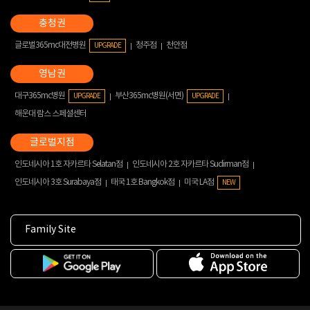
글로벌365mc대전병원
청주점
천안점
UPGRADE
대구365mc병원
부산365mc병원(서면)
UPGRADE
UPGRADE
해운대 람스 스페셜센터
인도네시아 1호 자카르타 Selatan점
인도네시아 2호 자카르타 Sudirman점
인도네시아 3호 Surabaya점
태국 1호 Bangkok점
미국 LA점
NEW
Family Site