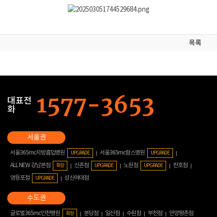
목록
대표전
화
서울365mc지방흡입병원
서울365mc람스병원
UPGRADE
UPGRADE
ALL NEW 강남본점
신촌점
노원점
천호점
확장
UPGRADE
UPGRADE
영등포점
성신여대점
UPGRADE
글로벌365mc인천병원
분당점
일산점
수원점
부천점
안양평촌점
확장