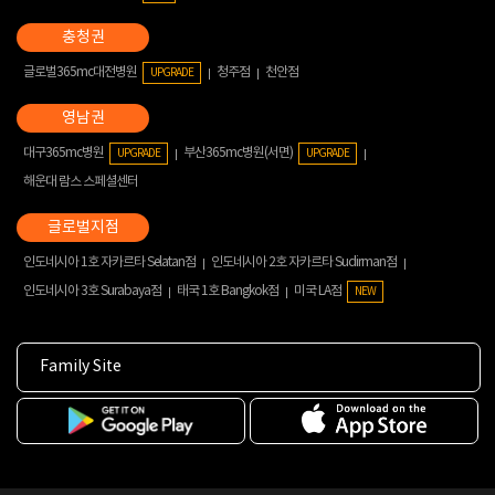
글로벌365mc대전병원
청주점
천안점
UPGRADE
대구365mc병원
부산365mc병원(서면)
UPGRADE
UPGRADE
해운대 람스 스페셜센터
인도네시아 1호 자카르타 Selatan점
인도네시아 2호 자카르타 Sudirman점
인도네시아 3호 Surabaya점
태국 1호 Bangkok점
미국 LA점
NEW
Family Site