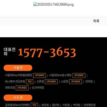
목록
대표전
화
서울365mc지방흡입병원
서울365mc람스병원
UPGRADE
UPGRADE
ALL NEW 강남본점
신촌점
노원점
천호점
확장
UPGRADE
UPGRADE
영등포점
성신여대점
UPGRADE
글로벌365mc인천병원
분당점
일산점
수원점
부천점
안양평촌점
확장