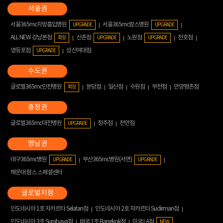
서울365mc지방흡입병원
서울365mc람스병원
UPGRADE
UPGRADE
ALL NEW 강남본점
신촌점
노원점
천호점
확장
UPGRADE
UPGRADE
영등포점
성신여대점
UPGRADE
글로벌365mc인천병원
분당점
일산점
수원점
부천점
안양평촌점
확장
글로벌365mc대전병원
청주점
천안점
UPGRADE
대구365mc병원
부산365mc병원(서면)
UPGRADE
UPGRADE
해운대 람스 스페셜센터
인도네시아 1호 자카르타 Selatan점
인도네시아 2호 자카르타 Sudirman점
인도네시아 3호 Surabaya점
태국 1호 Bangkok점
미국 LA점
NEW