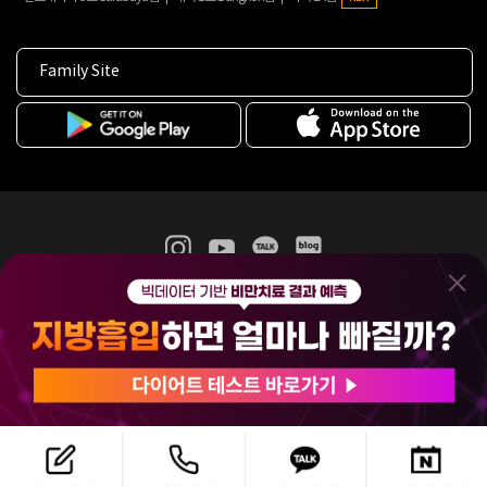
Family Site
365mc 병·의원 이용약관
홈페이지 이용약관
개인정보처리방침
비급여진료수가
증명서발급
인재채용
(주)365mcㅣ서울특별시 서초구 서초대로52길 7, 3~4층(서초동, 제일빌딩)
120-87-04354ㅣ김남철
COPYRIGHT(C) 2025 365mc. ALL RIGHTS RESERVED.