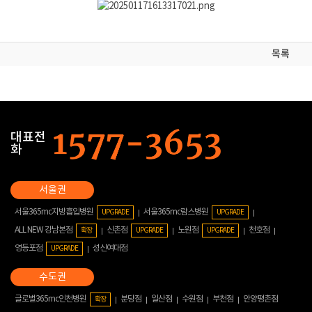
목록
대표전
화
서울365mc지방흡입병원
서울365mc람스병원
UPGRADE
UPGRADE
ALL NEW 강남본점
신촌점
노원점
천호점
확장
UPGRADE
UPGRADE
영등포점
성신여대점
UPGRADE
글로벌365mc인천병원
분당점
일산점
수원점
부천점
안양평촌점
확장