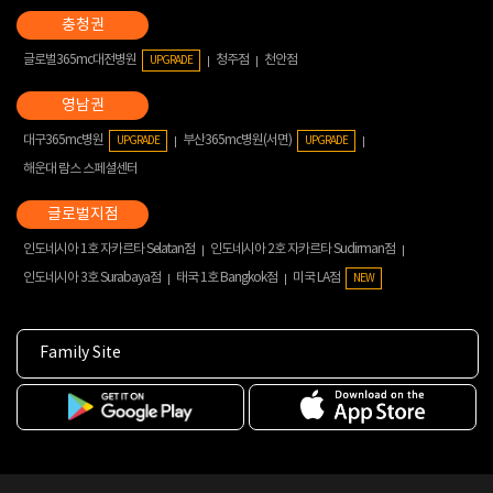
글로벌365mc대전병원
청주점
천안점
UPGRADE
대구365mc병원
부산365mc병원(서면)
UPGRADE
UPGRADE
해운대 람스 스페셜센터
인도네시아 1호 자카르타 Selatan점
인도네시아 2호 자카르타 Sudirman점
인도네시아 3호 Surabaya점
태국 1호 Bangkok점
미국 LA점
NEW
Family Site