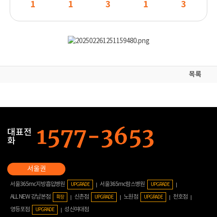
1
1
3
1
3
목록
대표전
화
서울365mc지방흡입병원
서울365mc람스병원
UPGRADE
UPGRADE
ALL NEW 강남본점
신촌점
노원점
천호점
확장
UPGRADE
UPGRADE
영등포점
성신여대점
UPGRADE