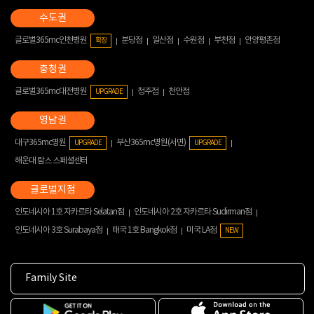
글로벌365mc인천병원
분당점
일산점
수원점
부천점
안양평촌점
확장
글로벌365mc대전병원
청주점
천안점
UPGRADE
대구365mc병원
부산365mc병원(서면)
UPGRADE
UPGRADE
해운대 람스 스페셜센터
인도네시아 1호 자카르타 Selatan점
인도네시아 2호 자카르타 Sudirman점
인도네시아 3호 Surabaya점
태국 1호 Bangkok점
미국 LA점
NEW
Family Site