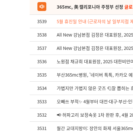
365mc, 美 캘리포니아 주정부 선정
글로
3539
5월 휴진일 안내 (근로자의 날 일부지점 
3538
All New 강남본점 김정은 대표원장, 
3537
All New 강남본점 김정은 대표원장, 2
3536
노원점 채규희 대표원장, 2025 대한비만
3535
부산365mc병원, '네이버 톡톡, 카카오 예
3534
가볍지만 가볍지 않은 굿즈 🧻잘 뽑히는 휴
3533
오빼쓰 부적✨ 4월부터 대전·대구·부산·인
3532
📢 허파고리 보정속옷 1차 완판 후, 4월 2
3531
월간 교대지방이: 장안의 화제 서울365m