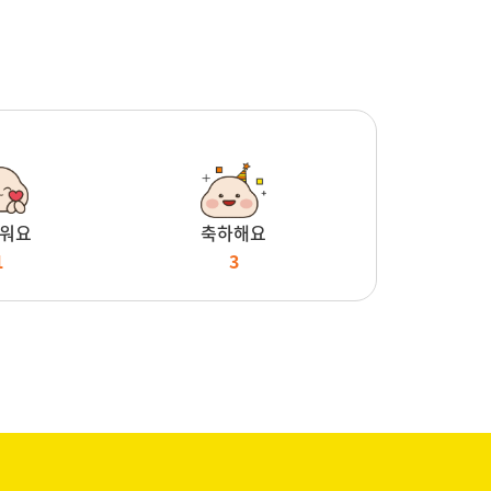
워요
축하해요
1
3