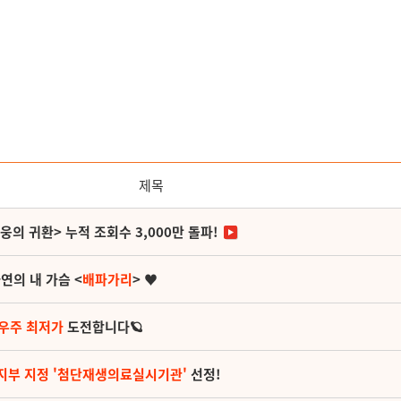
제목
영웅의 귀환> 누적 조회수 3,000만 돌파!
연의 내 가슴 <
배파가리
> ♥
 우주 최저가
도전합니다🪐
지부 지정 '첨단재생의료실시기관'
선정!