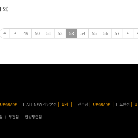
 외)
49
50
51
52
53
54
55
56
57
UPGRADE
ALL NEW 강남본점
확장
신촌점
UPGRADE
노원점
U
점
부천점
안양평촌점