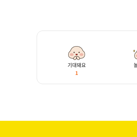
기대돼요
1