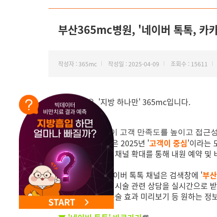
NEW 교대 지방줄기세포센터 오픈
부산365mc병원, '네이버 톡톡, 카
작성자 : 365mc
작성일 : 2025-04-09
조회수 : 15611
안녕하세요, '지방 하나만' 365mc입니다.
부산365mc병원이 고객 만족도를 높이고 접근성
부산365mc병원은 2025년 '
고객이 중심
'이라는 
이번 예약 서비스 채널 확대를 통해 내원 예약 및
새롭게 도입된 네이버 톡톡 채널은 검색창에 '
부산
지방흡입 및 람스 시술 관련 상담을 실시간으로 받
비용 안내 및 시수술 효과 미리보기 등 원하는 정