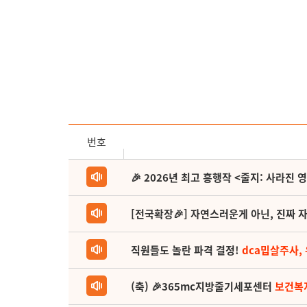
번호
🎉 2026년 최고 흥행작 <줄지: 사라진 
[전국확장🎉] 자연스러운게 아닌, 진짜 자
직원들도 놀란 파격 결정!
dca밉살주사,
(축) 🎉365mc지방줄기세포센터
보건복