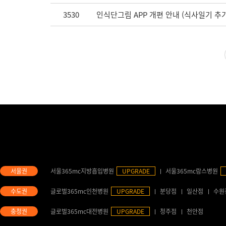
3530
인식단그림 APP 개편 안내 (식사일기 추가
서울365mc지방흡입병원
UPGRADE
서울365mc람스병원
글로벌365mc인천병원
UPGRADE
분당점
일산점
수원
글로벌365mc대전병원
UPGRADE
청주점
천안점