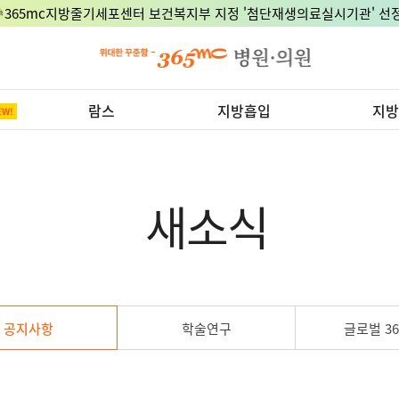
🎉365mc지방줄기세포센터 보건복지부 지정 '첨단재생의료실시기관' 선정
람스
지방흡입
지방
새소식
공지사항
학술연구
글로벌 36