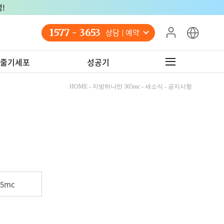
!
1577 - 3653
상담 예약
줄기세포
성공기
HOME - 지방하나만 365mc - 새소식 - 공지사항
5mc