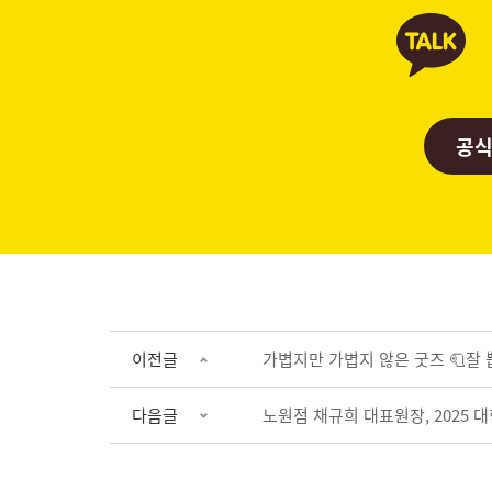
공식
이전글
가볍지만 가볍지 않은 굿즈 🧻잘 
다음글
노원점 채규희 대표원장, 2025