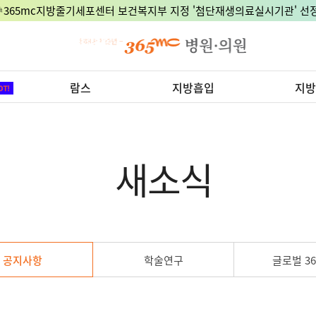
🎉365mc지방줄기세포센터 보건복지부 지정 '첨단재생의료실시기관' 선정
람스
지방흡입
지방
새소식
공지사항
학술연구
글로벌 36