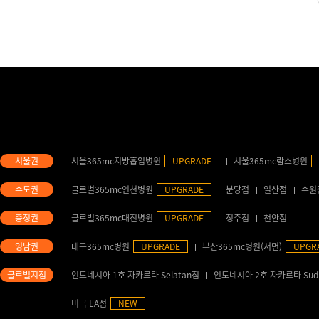
서울365mc지방흡입병원
UPGRADE
서울365mc람스병원
글로벌365mc인천병원
UPGRADE
분당점
일산점
수원
글로벌365mc대전병원
UPGRADE
청주점
천안점
대구365mc병원
UPGRADE
부산365mc병원(서면)
UPGR
인도네시아 1호 자카르타 Selatan점
인도네시아 2호 자카르타 Sud
미국 LA점
NEW