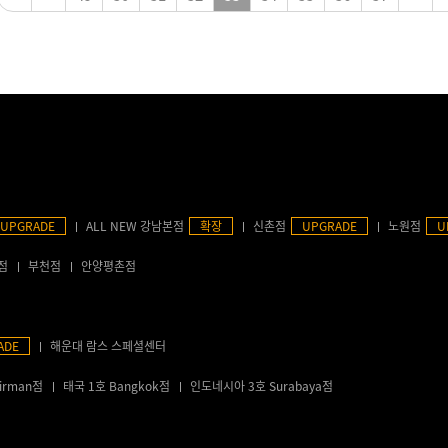
UPGRADE
ALL NEW 강남본점
확장
신촌점
UPGRADE
노원점
U
점
부천점
안양평촌점
ADE
해운대 람스 스페셜센터
irman점
태국 1호 Bangkok점
인도네시아 3호 Surabaya점