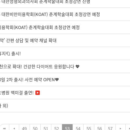
2025 대한정형외과의사회 춘계학술대회 초청강연 진행
025 대한비만미용학회(KOAT) 춘계학술대회 초청강연 예정
미용학회(KOAT) 춘계학술대회 초청강연 예정
약' 간편 상담 및 예약 채널 확대
지🧻 출시!
천으로 확대! 건강한 다이어트 응원합니다 💖
0일 2차 출시! 사전 예약 OPEN🧡
c병원 맥미걸 출연!
 외)
49
50
51
52
53
54
55
56
57