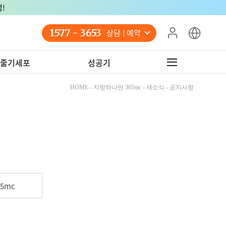
!
1577 - 3653
상담 예약
줄기세포
성공기
HOME - 지방하나만 365mc - 새소식 - 공지사항
5mc