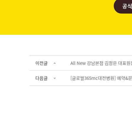
공식
이전글
All New 강남본점 김정은 대표
다음글
[글로벌365mc대전병원] 예약&