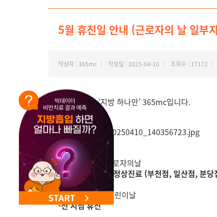
NEW 교대 지방줄기세포센터 오픈
5월 휴진일 안내 (근로자의 날 일부
작성자 : 365mc
작성일 : 2025-04-10
조회수 : 17172
안녕하세요. ‘지방 하나만’ 365mc입니다.
📢 5월1일(목) 근로자의날
-1일(목) 전 지점 정상진료
(
부천점, 일산점, 분당
📢
5월 5일(월) 어린이날
-전 지점 휴진