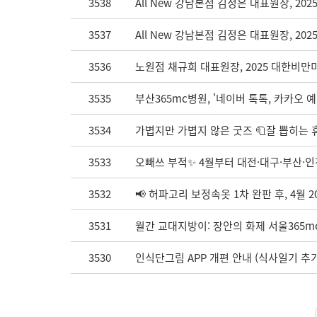
3538
All New 강남본점 김정은 대표원장, 
3537
All New 강남본점 김정은 대표원장, 2
3536
노원점 채규희 대표원장, 2025 대한비만
3535
부산365mc병원, '네이버 톡톡, 카카오 예
3534
가볍지만 가볍지 않은 굿즈 🧻잘 뽑히는 휴
3533
오빼쓰 부적✨ 4월부터 대전·대구·부산·인
3532
📢 허파고리 보정속옷 1차 완판 후, 4월 2
3531
월간 교대지방이: 장안의 화제 서울365m
3530
인식단그림 APP 개편 안내 (식사일기 추가