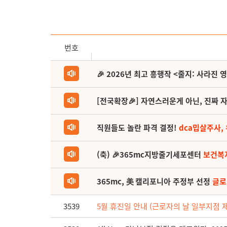
번호
🎉 2026년 최고 흥행작 <줄지: 사라진 
[전국확장🎉] 자연스러운게 아닌, 진짜 자
직원들도 놀란 파격 결정!
dca밉살주사,
(축) 🎉365mc지방줄기세포센터
보건복
365mc, 美 캘리포니아 주정부 선정
글로
3539
5월 휴진일 안내 (근로자의 날 일부지점 