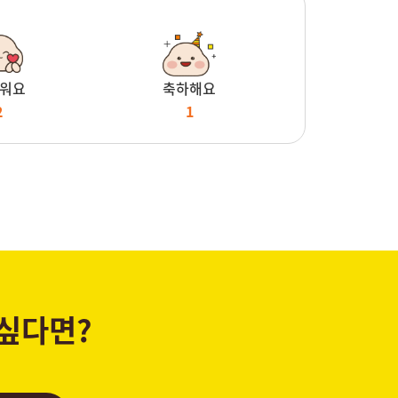
워요
축하해요
2
1
 싶다면?