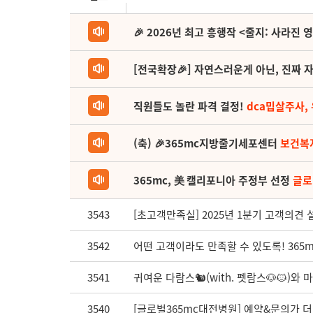
🎉 2026년 최고 흥행작 <줄지: 사라진 
[전국확장🎉] 자연스러운게 아닌, 진짜 자
직원들도 놀란 파격 결정!
dca밉살주사,
(축) 🎉365mc지방줄기세포센터
보건복
365mc, 美 캘리포니아 주정부 선정
글로
3543
[초고객만족실] 2025년 1분기 고객의견
3542
어떤 고객이라도 만족할 수 있도록! 365
3541
귀여운 다람스🐿(with. 펫람스🐶🐱)와
3540
[글로벌365mc대전병원] 예약&문의가 