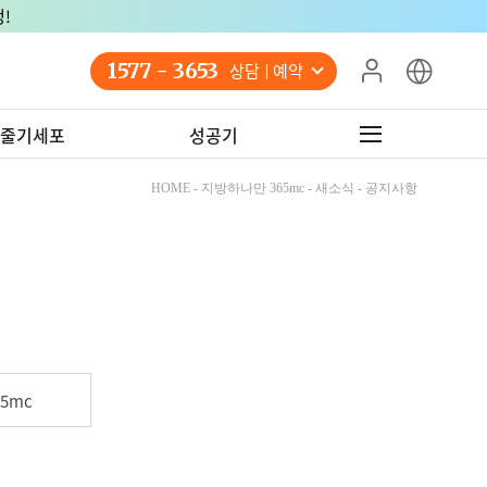
!
1577 - 3653
상담 예약
줄기세포
성공기
HOME - 지방하나만 365mc - 새소식 - 공지사항
5mc