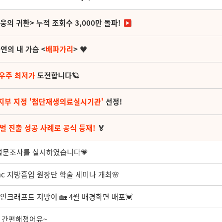
영웅의 귀환> 누적 조회수 3,000만 돌파!
연의 내 가슴 <
배파가리
> ♥
 우주 최저가
도전합니다🪐
지부 지정 '첨단재생의료실시기관'
선정!
벌 진출 성공 사례로 공식 등재!
🏅
 설문조사를 실시하였습니다💗
mc 지방흡입 원장단 학술 세미나 개최🌸
 마인크래프트 지방이 🏡 4월 배경화면 배포💓
더 간편해졌어유~