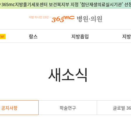
🎉365mc지방줄기세포센터 보건복지부 지정 '첨단재생의료실시기관' 선정
람스
지방흡입
지방
새소식
공지사항
학술연구
글로벌 36