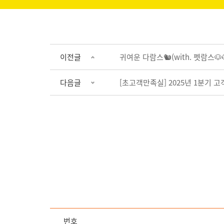
이전글
귀여운 다람스🐿(with. 펫람스
다음글
[초고객만족실] 2025년 1분기
번호