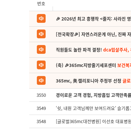
번호
🎉 2026년 최고 흥행작 <줄지: 사라진 
[전국확장🎉] 자연스러운게 아닌, 진짜 자
직원들도 놀란 파격 결정!
dca밉살주사,
(축) 🎉365mc지방줄기세포센터
보건복
365mc, 美 캘리포니아 주정부 선정
글로
3550
경이로운 고객 경험, 지방흡입 고객만족률 
3549
‘쉿, 내원 고객님께만 보여드려요’ 슬기롭고
3548
[글로벌365mc대전병원] 이선호 대표병원