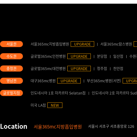
서울365mc지방흡입병원
UPGRADE
서울365mc람스병원
글로벌365mc인천병원
UPGRADE
분당점
일산점
수원
글로벌365mc대전병원
UPGRADE
청주점
천안점
대구365mc병원
UPGRADE
부산365mc병원(서면)
UPGR
인도네시아 1호 자카르타 Selatan점
인도네시아 2호 자카르타 Sud
미국 LA점
NEW
서울365mc지방흡입병원
서울시 서초구 서초중앙로 126