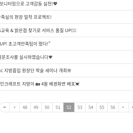
 모니터링으로 고객감동 실천!💖
족실의 현장 밀착 프로젝트!
육 & 밝은점 찾기로 서비스 품질 UP🧚‍♀️
UP! 초고객만족팀이 떴다!"
 설문조사를 실시하였습니다💗
mc 지방흡입 원장단 학술 세미나 개최🌸
 마인크래프트 지방이 🏡 4월 배경화면 배포💓
48
49
50
51
52
53
54
55
56