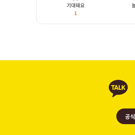
기대돼요
1
공식