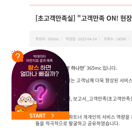
NEW 교대 지방줄기세포센터 오픈
[초고객만족실] "고객만족 ON! 현
작성자 : 365mc
작성일 : 2025-04-14
조회수 : 14590
안녕하세요
, ‘
지방 하나만’
365mc
입니다
.
초고객만족실에서는 고객님께 더욱 향상된 서비스를
이번 방문에서는 파트너 개개인의 서비스 역량을 강
들을 적극적으로 발굴하고 공유하였습니다.