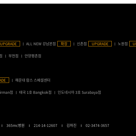
UPGRADE
ALL NEW 강남본점
확장
신촌점
UPGRADE
노원점
U
점
부천점
안양평촌점
ADE
해운대 람스 스페셜센터
irman점
태국 1호 Bangkok점
인도네시아 3호 Surabaya점
365mc병원
214-14-12607
김하진
02-3474-3657