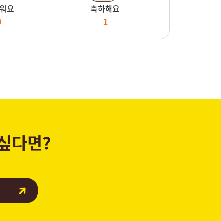
워요
축하해요
0
1
 싶다면?