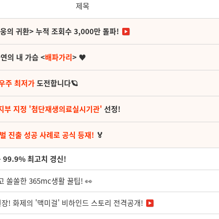
제목
영웅의 귀환> 누적 조회수 3,000만 돌파!
연의 내 가슴 <
배파가리
> ♥
 우주 최저가
도전합니다🪐
지부 지정 '첨단재생의료실시기관'
선정!
벌 진출 성공 사례로 공식 등재!
🏅
99.9% 최고치 경신!
 쏠쏠한 365mc생활 꿀팁! 👀
장! 화제의 '맥미걸' 비하인드 스토리 전격공개!