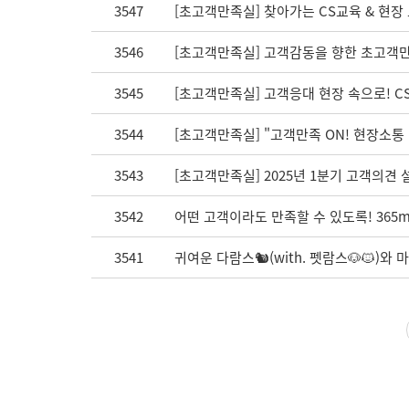
3547
[초고객만족실] 찾아가는 CS교육 & 현장
3546
[초고객만족실] 고객감동을 향한 초고객만
3545
[초고객만족실] 고객응대 현장 속으로! CS교
3544
[초고객만족실] "고객만족 ON! 현장소통 
3543
[초고객만족실] 2025년 1분기 고객의견
3542
어떤 고객이라도 만족할 수 있도록! 365
3541
귀여운 다람스🐿(with. 펫람스🐶🐱)와