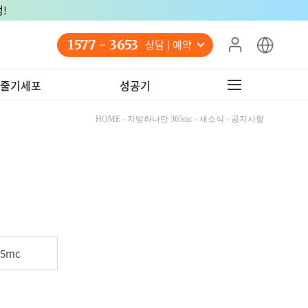
!
1577 - 3653
상담 예약
줄기세포
성공기
HOME - 지방하나만 365mc - 새소식 - 공지사항
5mc