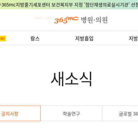
🎉365mc지방줄기세포센터 보건복지부 지정 '첨단재생의료실시기관' 선정
람스
지방흡입
지방
새소식
공지사항
학술연구
글로벌 36