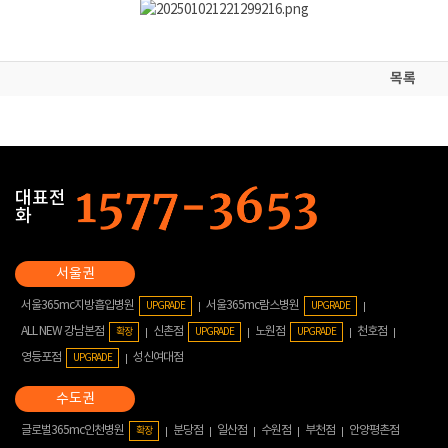
목록
대표전
화
서울365mc지방흡입병원
서울365mc람스병원
UPGRADE
UPGRADE
ALL NEW 강남본점
신촌점
노원점
천호점
확장
UPGRADE
UPGRADE
영등포점
성신여대점
UPGRADE
글로벌365mc인천병원
분당점
일산점
수원점
부천점
안양평촌점
확장