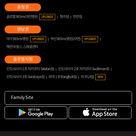
글로벌365mc대전병원
청주점
천안점
UPGRADE
대구365mc병원
부산365mc병원(서면)
UPGRADE
UPGRADE
해운대 람스 스페셜센터
인도네시아 1호 자카르타 Selatan점
인도네시아 2호 자카르타 Sudirman점
인도네시아 3호 Surabaya점
태국 1호 Bangkok점
미국 LA점
NEW
Family Site