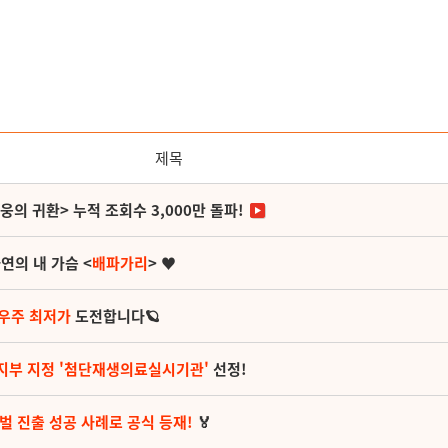
제목
영웅의 귀환> 누적 조회수 3,000만 돌파!
연의 내 가슴 <
배파가리
> ♥
 우주 최저가
도전합니다🪐
지부 지정 '첨단재생의료실시기관'
선정!
벌 진출 성공 사례로 공식 등재!
🏅