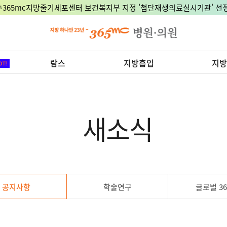
🎉365mc지방줄기세포센터 보건복지부 지정 '첨단재생의료실시기관' 선정
람스
지방흡입
지방
새소식
공지사항
학술연구
글로벌 36