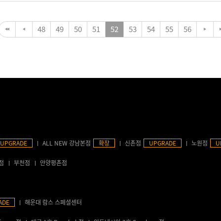
48
49
50
51
52
53
54
55
56
UPGRADE
ALL NEW 강남본점
확장
신촌점
UPGRADE
노원점
U
점
부천점
안양평촌점
ADE
해운대 람스 스페셜센터