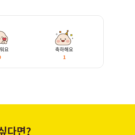
워요
축하해요
0
1
 싶다면?