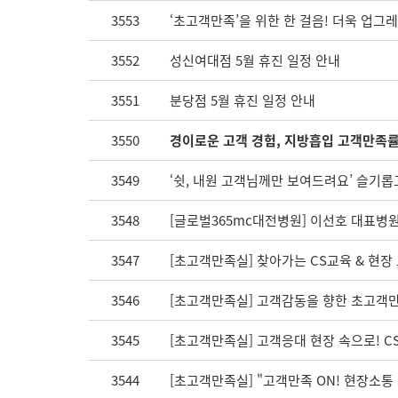
3553
‘초고객만족’을 위한 한 걸음! 더욱 업그
3552
성신여대점 5월 휴진 일정 안내
3551
분당점 5월 휴진 일정 안내
3550
경이로운 고객 경험, 지방흡입 고객만족률 
3549
‘쉿, 내원 고객님께만 보여드려요’ 슬기롭고
3548
[글로벌365mc대전병원] 이선호 대표병원
3547
[초고객만족실] 찾아가는 CS교육 & 현장
3546
[초고객만족실] 고객감동을 향한 초고객만
3545
[초고객만족실] 고객응대 현장 속으로! CS교
3544
[초고객만족실] "고객만족 ON! 현장소통 