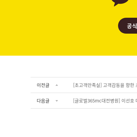
공식
이전글
[초고객만족실] 고객감동을 향한
다음글
[글로벌365mc대전병원] 이선호