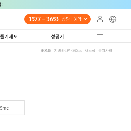
!
1577 - 3653
상담 예약
줄기세포
성공기
HOME - 지방하나만 365mc - 새소식 - 공지사항
5mc