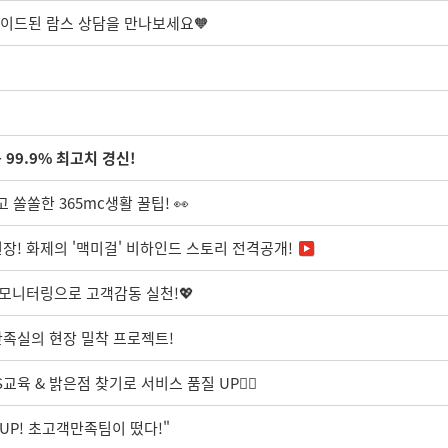
레이드된 람스 상담을 만나보세요🧡
99.9% 최고치 경신!
 쏠쏠한 365mc생활 꿀팁! 👀
장! 화제의 '맥미걸' 비하인드 스토리 전격공개!
 모니터링으로 고객감동 실천!💖
족실의 현장 밀착 프로젝트!
육 & 밝은점 찾기로 서비스 품질 UP🧚‍♀️
UP! 초고객만족팀이 떴다!"