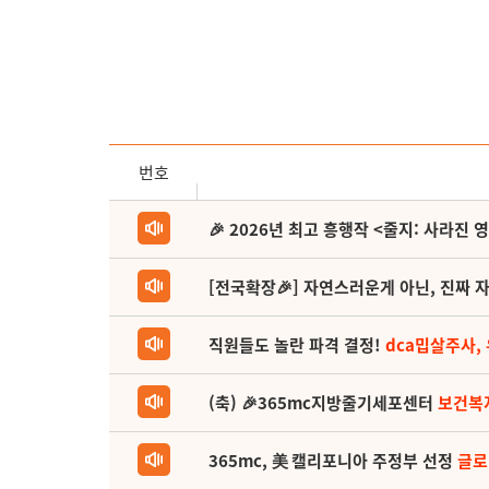
번호
🎉 2026년 최고 흥행작 <줄지: 사라진 
[전국확장🎉] 자연스러운게 아닌, 진짜 자
직원들도 놀란 파격 결정!
dca밉살주사,
(축) 🎉365mc지방줄기세포센터
보건복
365mc, 美 캘리포니아 주정부 선정
글로