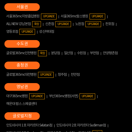
서울365mc지방흡입병원
서울365mc람스병원
UPGRADE
UPGRADE
ALL NEW 강남본점
신촌점
노원점
천호점
확장
UPGRADE
UPGRADE
영등포점
성신여대점
UPGRADE
글로벌365mc인천병원
분당점
일산점
수원점
부천점
안양평촌점
확장
글로벌365mc대전병원
청주점
천안점
UPGRADE
대구365mc병원
부산365mc병원(서면)
UPGRADE
UPGRADE
해운대 람스 스페셜센터
인도네시아 1호 자카르타 Selatan점
인도네시아 2호 자카르타 Sudirman점