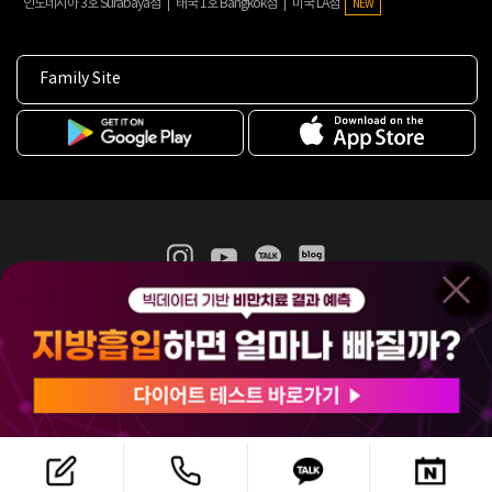
인도네시아 3호 Surabaya점
태국 1호 Bangkok점
미국 LA점
NEW
Family Site
365mc 병·의원 이용약관
홈페이지 이용약관
개인정보처리방침
비급여진료수가
증명서발급
인재채용
(주)365mcㅣ서울특별시 서초구 서초대로52길 7, 3~4층(서초동, 제일빌딩)
120-87-04354ㅣ김남철
COPYRIGHT(C) 2025 365mc. ALL RIGHTS RESERVED.