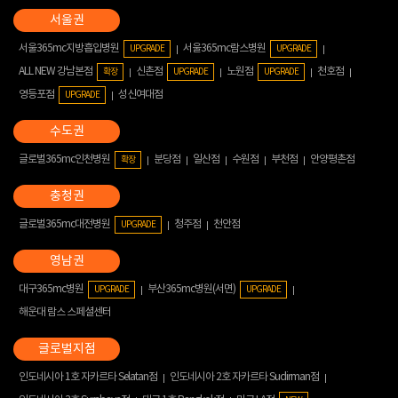
서울365mc지방흡입병원
서울365mc람스병원
UPGRADE
UPGRADE
ALL NEW 강남본점
신촌점
노원점
천호점
확장
UPGRADE
UPGRADE
영등포점
성신여대점
UPGRADE
글로벌365mc인천병원
분당점
일산점
수원점
부천점
안양평촌점
확장
글로벌365mc대전병원
청주점
천안점
UPGRADE
대구365mc병원
부산365mc병원(서면)
UPGRADE
UPGRADE
해운대 람스 스페셜센터
인도네시아 1호 자카르타 Selatan점
인도네시아 2호 자카르타 Sudirman점