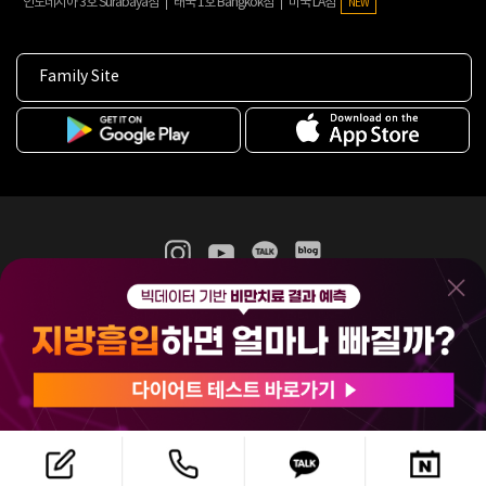
인도네시아 3호 Surabaya점
태국 1호 Bangkok점
미국 LA점
NEW
Family Site
365mc 병·의원 이용약관
홈페이지 이용약관
개인정보처리방침
비급여진료수가
증명서발급
인재채용
(주)365mcㅣ서울특별시 서초구 서초대로52길 7, 3~4층(서초동, 제일빌딩)
120-87-04354ㅣ김남철
COPYRIGHT(C) 2025 365mc. ALL RIGHTS RESERVED.