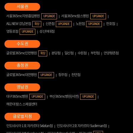
서울365mc지방흡입병원
서울365mc람스병원
UPGRADE
UPGRADE
ALL NEW 강남본점
신촌점
노원점
천호점
확장
UPGRADE
UPGRADE
영등포점
성신여대점
UPGRADE
글로벌365mc인천병원
분당점
일산점
수원점
부천점
안양평촌점
확장
글로벌365mc대전병원
청주점
천안점
UPGRADE
대구365mc병원
부산365mc병원(서면)
UPGRADE
UPGRADE
해운대 람스 스페셜센터
인도네시아 1호 자카르타 Selatan점
인도네시아 2호 자카르타 Sudirman점