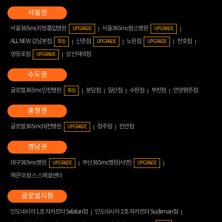
서울365mc지방흡입병원
서울365mc람스병원
UPGRADE
UPGRADE
ALL NEW 강남본점
신촌점
노원점
천호점
확장
UPGRADE
UPGRADE
영등포점
성신여대점
UPGRADE
글로벌365mc인천병원
분당점
일산점
수원점
부천점
안양평촌점
확장
글로벌365mc대전병원
청주점
천안점
UPGRADE
대구365mc병원
부산365mc병원(서면)
UPGRADE
UPGRADE
해운대 람스 스페셜센터
인도네시아 1호 자카르타 Selatan점
인도네시아 2호 자카르타 Sudirman점