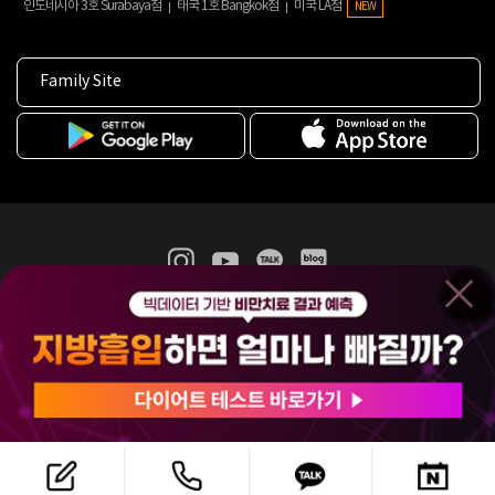
인도네시아 3호 Surabaya점
태국 1호 Bangkok점
미국 LA점
NEW
Family Site
365mc 병·의원 이용약관
홈페이지 이용약관
개인정보처리방침
비급여진료수가
증명서발급
인재채용
(주)365mcㅣ서울특별시 서초구 서초대로52길 7, 3~4층(서초동, 제일빌딩)
120-87-04354ㅣ김남철
COPYRIGHT(C) 2025 365mc. ALL RIGHTS RESERVED.