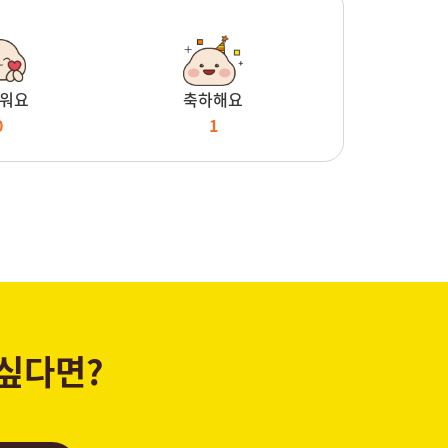
워요
축하해요
0
1
 싶다면?