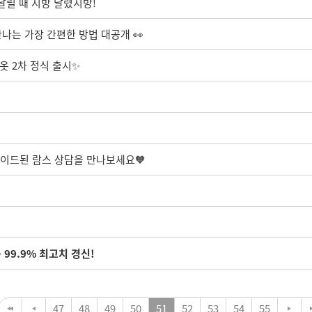
날릴 때 지방 날렸지방!
만나는 가장 간편한 방법 대공개 👀
옷 2차 정식 출시✨
레이드된 람스 상담을 만나보세요🧡
99.9% 최고치 경신!
47
48
49
50
51
52
53
54
55