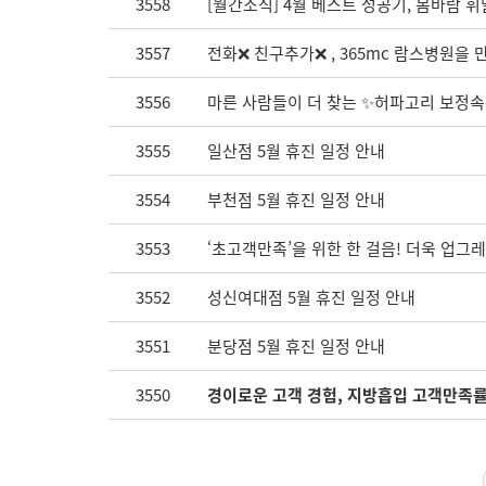
3558
[월간소식] 4월 베스트 성공기, 봄바람 휘
3557
전화❌ 친구추가❌ , 365mc 람스병원을 
3556
마른 사람들이 더 찾는 ✨허파고리 보정속
3555
일산점 5월 휴진 일정 안내
3554
부천점 5월 휴진 일정 안내
3553
‘초고객만족’을 위한 한 걸음! 더욱 업그
3552
성신여대점 5월 휴진 일정 안내
3551
분당점 5월 휴진 일정 안내
3550
경이로운 고객 경험, 지방흡입 고객만족률 