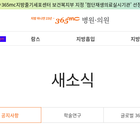
🎉365mc지방줄기세포센터 보건복지부 지정 '첨단재생의료실시기관' 선정
람스
지방흡입
지방
새소식
공지사항
학술연구
글로벌 36