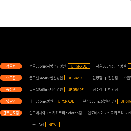
서울365mc지방흡입병원
UPGRADE
서울365mc람스병원
글로벌365mc인천병원
UPGRADE
분당점
일산점
수원
글로벌365mc대전병원
UPGRADE
청주점
천안점
대구365mc병원
UPGRADE
부산365mc병원(서면)
UPGR
인도네시아 1호 자카르타 Selatan점
인도네시아 2호 자카르타 Sud
미국 LA점
NEW