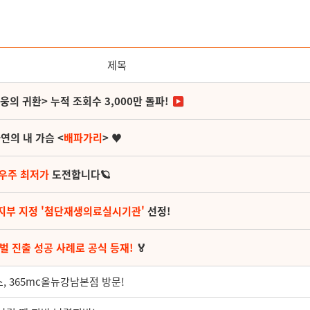
제목
영웅의 귀환> 누적 조회수 3,000만 돌파!
연의 내 가슴 <
배파가리
> ♥
 우주 최저가
도전합니다🪐
지부 지정 '첨단재생의료실시기관'
선정!
벌 진출 성공 사례로 공식 등재!
🏅
, 365mc올뉴강남본점 방문!