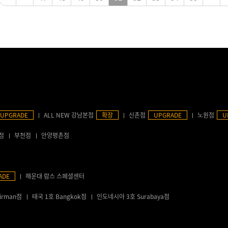
UPGRADE
ALL NEW 강남본점
확장
신촌점
UPGRADE
노원점
U
점
부천점
안양평촌점
ADE
해운대 람스 스페셜센터
irman점
태국 1호 Bangkok점
인도네시아 3호 Surabaya점