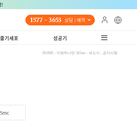
!
1577 - 3653
상담 예약
줄기세포
성공기
HOME - 지방하나만 365mc - 새소식 - 공지사항
5mc