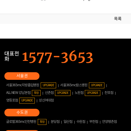
목록
대표전
화
서울365mc지방흡입병원
서울365mc람스병원
UPGRADE
UPGRADE
ALL NEW 강남본점
신촌점
노원점
천호점
확장
UPGRADE
UPGRADE
영등포점
성신여대점
UPGRADE
글로벌365mc인천병원
분당점
일산점
수원점
부천점
안양평촌점
확장