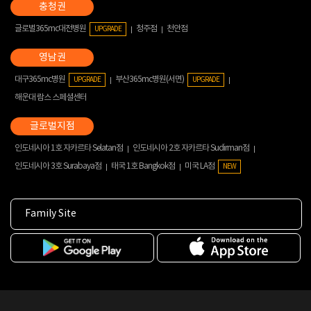
글로벌365mc대전병원
청주점
천안점
UPGRADE
대구365mc병원
부산365mc병원(서면)
UPGRADE
UPGRADE
해운대 람스 스페셜센터
인도네시아 1호 자카르타 Selatan점
인도네시아 2호 자카르타 Sudirman점
인도네시아 3호 Surabaya점
태국 1호 Bangkok점
미국 LA점
NEW
Family Site