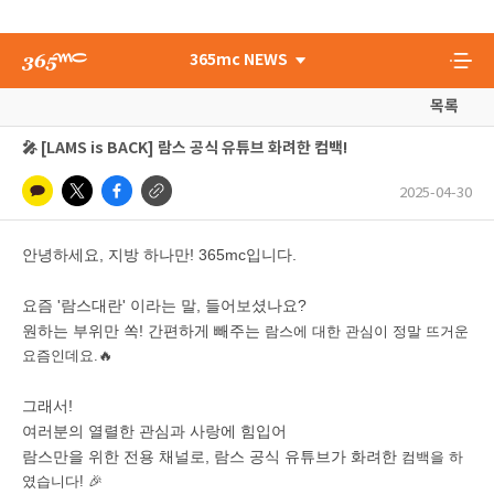
365mc NEWS
목록
🎤 [LAMS is BACK] 람스 공식 유튜브 화려한 컴백!
2025-04-30
안녕하세요, 지방 하나만! 365mc입니다.
요즘 '람스대란' 이라는 말, 들어보셨나요?
원하는 부위만 쏙! 간편하게 빼주는
람스에 대한 관심이 정말 뜨거운
요즘인데요.🔥
그래서!
여러분의 열렬한 관심과 사랑에 힘입어
람스만을 위한 전용 채널로, 람스 공식 유튜브가 화려한
컴백을 하
였습니다! 🎉