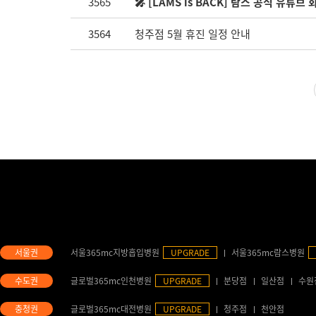
3565
🎤 [LAMS is BACK] 람스 공식 유튜브
3564
청주점 5월 휴진 일정 안내
서울365mc지방흡입병원
UPGRADE
서울365mc람스병원
글로벌365mc인천병원
UPGRADE
분당점
일산점
수원
글로벌365mc대전병원
UPGRADE
청주점
천안점