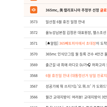
365mc, 美 캘리포니아 주정부 선정
글로
3573
일산점 6월 휴진 일정 안내
3572
올뉴강남본점 김정은 대표원장, 헬스조선 제
3571
[🔔알림]
365빼토피아에서 초대장
이 도
3570
365mc 인식단그림 월 등록 건수 4만건 돌파
3569
출근길 내 최애 라디오 DJ가🎧 허파고리
3568
6월 휴진일 안내 (대통령선거 당일 진료지
3567
성공기에 뭐 쓰지?🤔 '오.뭐.쓰' 가 도와
3566
월간 교대지방이: 여러분! 교대지방이 3만