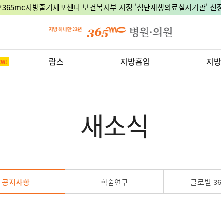
🎉365mc지방줄기세포센터 보건복지부 지정 '첨단재생의료실시기관' 선정
람스
지방흡입
지방
새소식
공지사항
학술연구
글로벌 36