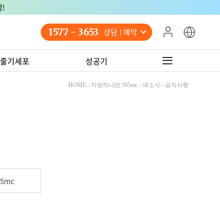
!
1577 - 3653
상담 예약
줄기세포
성공기
HOME - 지방하나만 365mc - 새소식 - 공지사항
5mc