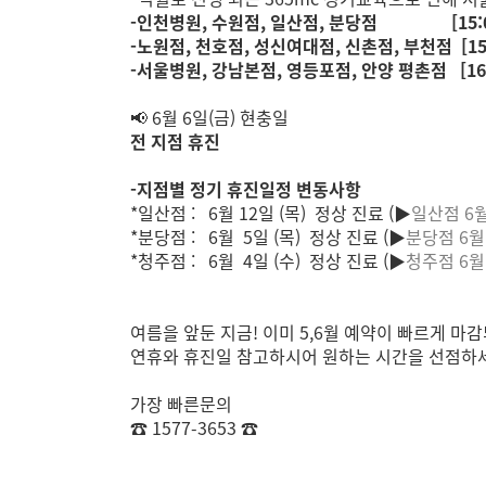
-인천병원, 수원점, 일산점, 분당점 [15:0
-노원점, 천호점, 성신여대점, 신촌점, 부천점 [15
-서울병원,
강남본점,
영등포점, 안양 평촌점 [16:
📢
6
월 6일(금) 현충일
전 지점 휴진
-지점별 정기 휴진일정 변동사항
*일산점 : 6월 12일 (목) 정상 진료 (▶
일산점 6
*분당점 : 6월 5일 (목) 정상 진료
(▶
분당점
6월
*청주점 : 6월 4일 (수) 정상 진료 (▶
청주점 6월
여름을 앞둔 지금! 이미 5,6
월 예약이 빠르게 마
연휴와 휴진일 참고하시어 원하는 시간을 선점하세
가장 빠른문의
☎ 1577-3653 ☎