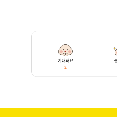
기대돼요
2