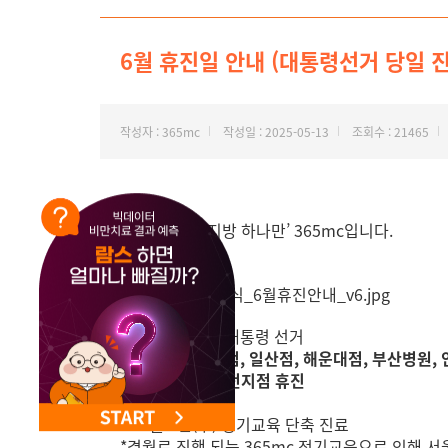
NEW 교대 지방줄기세포센터 오픈
6월 휴진일 안내 (대통령선거 당일 
작성자 : 365mc
작성일 : 2025-05-13
조회수 : 21465
안녕하세요. ‘지방 하나만’ 365mc입니다.
📢
6월 3일 (화) 대통령 선거
-
강남본점, 노원점, 일산점, 해운대점, 부산병원,
-위 7개 지점 외 전지점 휴진
📢
6
월 4일(수) 정기교육 단축 진료
*격월로 진행 되는 365mc 정기교육으로 인해 