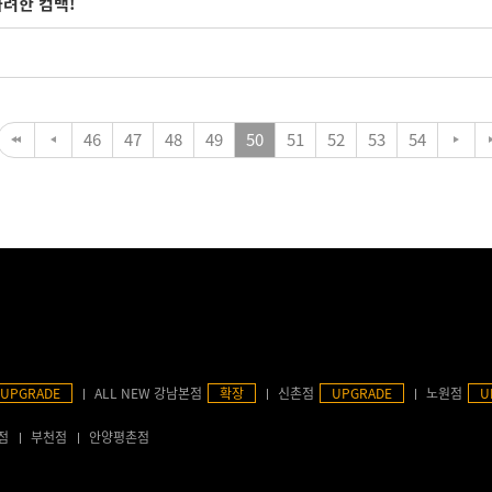
 화려한 컴백!
46
47
48
49
50
51
52
53
54
UPGRADE
ALL NEW 강남본점
확장
신촌점
UPGRADE
노원점
U
점
부천점
안양평촌점