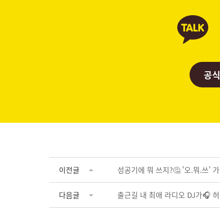
공식
이전글
성공기에 뭐 쓰지?🤔 '오.뭐.쓰'
다음글
출근길 내 최애 라디오 DJ가🎧 