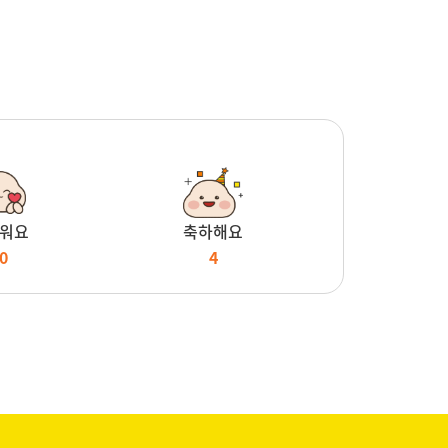
워요
축하해요
0
4