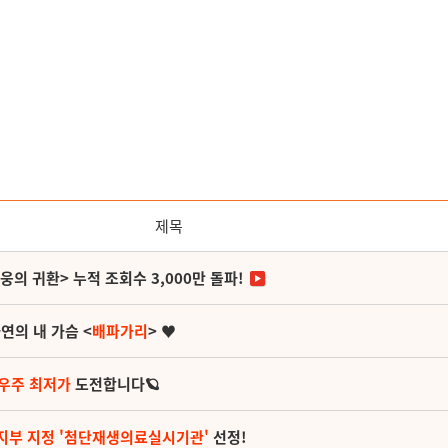
제목
영웅의 귀환> 누적 조회수 3,000만 돌파!
연의 내 가슴 <
배파가리
> ♥
 우주 최저가
도전합니다🪐
지부 지정 '첨단재생의료실시기관'
선정!