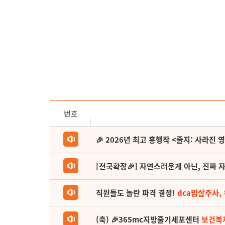
번호
🎉 2026년 최고 흥행작 <줄지: 사라진 
[전국확장🎉] 자연스러운게 아닌, 진짜 자
직원들도 놀란 파격 결정!
dca밉살주사,
(축) 🎉365mc지방줄기세포센터
보건복