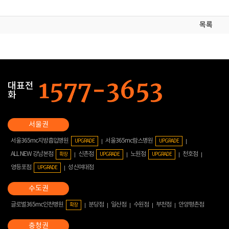
목록
대표전
화
서울365mc지방흡입병원
서울365mc람스병원
UPGRADE
UPGRADE
ALL NEW 강남본점
신촌점
노원점
천호점
확장
UPGRADE
UPGRADE
영등포점
성신여대점
UPGRADE
글로벌365mc인천병원
분당점
일산점
수원점
부천점
안양평촌점
확장