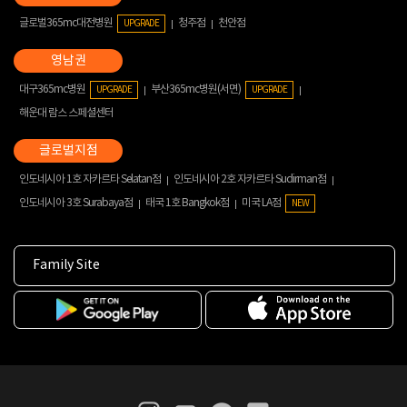
글로벌365mc대전병원
청주점
천안점
UPGRADE
대구365mc병원
부산365mc병원(서면)
UPGRADE
UPGRADE
해운대 람스 스페셜센터
인도네시아 1호 자카르타 Selatan점
인도네시아 2호 자카르타 Sudirman점
인도네시아 3호 Surabaya점
태국 1호 Bangkok점
미국 LA점
NEW
Family Site