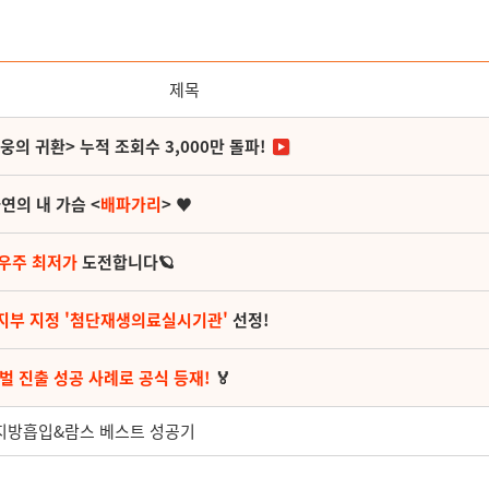
제목
영웅의 귀환> 누적 조회수 3,000만 돌파!
연의 내 가슴 <
배파가리
> ♥
 우주 최저가
도전합니다🪐
지부 지정 '첨단재생의료실시기관'
선정!
벌 진출 성공 사례로 공식 등재!
🏅
월 지방흡입&람스 베스트 성공기