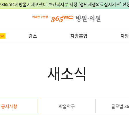
8월 15일 광복절, 정상진료 지점은 어디?
람스
지방흡입
지방
새소식
공지사항
학술연구
글로벌 36