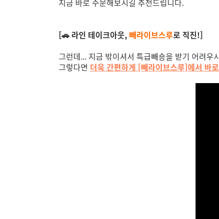
지금 바로 주문해보시길 추천드립니다.
[🚗 라인 테이크아웃,
빼라이브스루
로 직진!]
그런데... 지금 밖이셔서 특급빼숑을 받기 어려우
그렇다면
더욱 간편하게 [빼라이브스루]에서 바