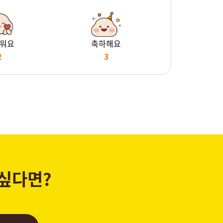
워요
축하해요
2
3
 싶다면?