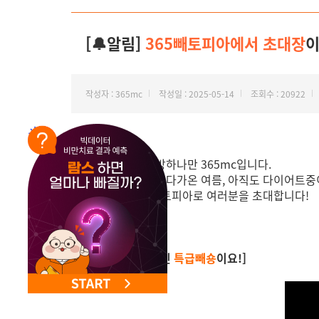
NEW 교대 지방줄기세포센터 오픈
[🔔알림]
365빼토피아에서 초대장
이
작성자 : 365mc
작성일 : 2025-05-14
조회수 : 20922
안녕하세요, 지방하나만 365mc입니다.
어느덧 코앞으로 다가온 여름, 아직도 다이어트
그렇다면 365빼토피아로 여러분을 초대합니다!
[🛵 주문하신 라인
특급빼숑
이요!]