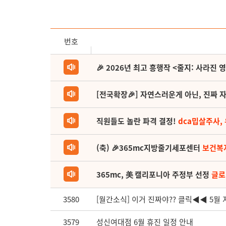
번호
🎉 2026년 최고 흥행작 <줄지: 사라진 
[전국확장🎉] 자연스러운게 아닌, 진짜 자
직원들도 놀란 파격 결정!
dca밉살주사,
(축) 🎉365mc지방줄기세포센터
보건복
365mc, 美 캘리포니아 주정부 선정
글로
3580
[월간소식] 이거 진짜야?? 클릭◀◀ 5
3579
성신여대점 6월 휴진 일정 안내