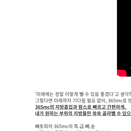
'미래에는 정말 이렇게 뺄 수 있음 좋겠다'고 생
그렇다면 미래까지 기다릴 필요 없이, 365mc로
365mc의 지방흡입과 람스로 빠르고 간편하게,
내가 원하는 부위의 지방들만 쏙쏙 골라뺄 수 있
빼토피아 365mc의 특.급.빼.숑