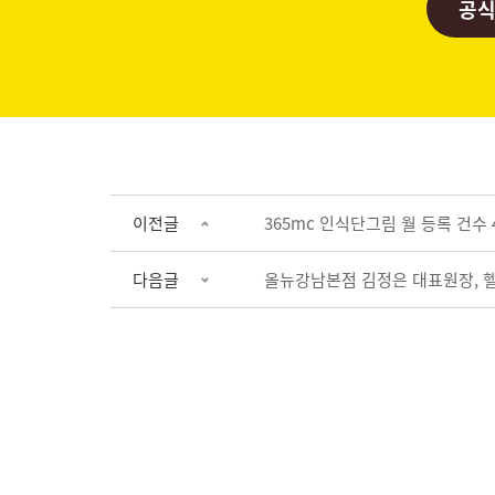
공식
이전글
365mc 인식단그림 월 등록 건수 4
다음글
올뉴강남본점 김정은 대표원장, 헬