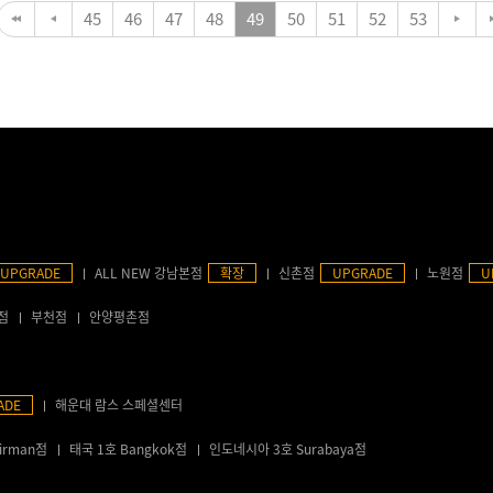
45
46
47
48
49
50
51
52
53
UPGRADE
ALL NEW 강남본점
확장
신촌점
UPGRADE
노원점
U
점
부천점
안양평촌점
ADE
해운대 람스 스페셜센터
irman점
태국 1호 Bangkok점
인도네시아 3호 Surabaya점