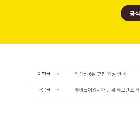
공식
이전글
일산점 6월 휴진 일정 안내
다음글
메이크어위시와 함께 세브란스 어