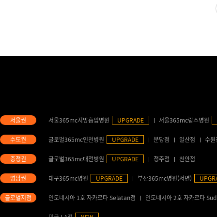
서울365mc지방흡입병원
UPGRADE
서울365mc람스병원
글로벌365mc인천병원
UPGRADE
분당점
일산점
수원
글로벌365mc대전병원
UPGRADE
청주점
천안점
대구365mc병원
UPGRADE
부산365mc병원(서면)
UPGR
인도네시아 1호 자카르타 Selatan점
인도네시아 2호 자카르타 Sud