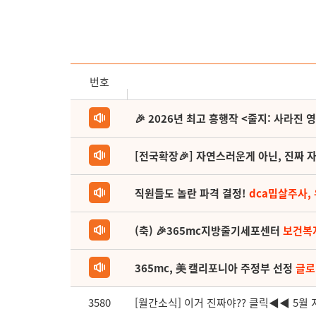
번호
🎉 2026년 최고 흥행작 <줄지: 사라진 
[전국확장🎉] 자연스러운게 아닌, 진짜 자
직원들도 놀란 파격 결정!
dca밉살주사,
(축) 🎉365mc지방줄기세포센터
보건복
365mc, 美 캘리포니아 주정부 선정
글로
3580
[월간소식] 이거 진짜야?? 클릭◀◀ 5