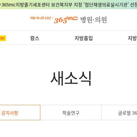
🎉365mc지방줄기세포센터 보건복지부 지정 '첨단재생의료실시기관' 선정
람스
지방흡입
지방
새소식
공지사항
학술연구
글로벌 36