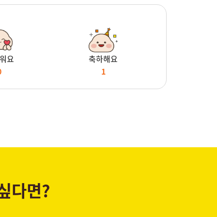
워요
축하해요
0
1
 싶다면?