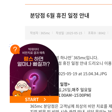
NEW 교대 지방줄기세포센터 오픈
분당점 6월 휴진 일정 안내
작성자 : 365mc
작성일 : 2025-05-15
조회수 : 8042
안녕하세요, ‘지방 하나만’ 365mc입니다.
6월 365mc 분당점 휴진 일정 안내 드리오니 이
<분당점 6월 휴진 일정>
3일,6일,12일,19일,26일,
매주 일요일
*6/4 단축진료 (11:00AM~15:00PM)
365mc 분당점은 고객님께 최상의 비만 치료를 
지점 방문 및 비만 시술 관련 안내, 상담 문의는 