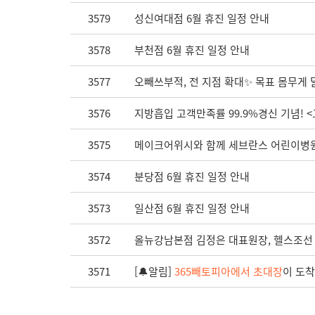
3579
성신여대점 6월 휴진 일정 안내
3578
부천점 6월 휴진 일정 안내
3577
오빼쓰부적, 전 지점 확대✨ 목표 몸무게 달
3576
지방흡입 고객만족률 99.9%경신 기념! 
3575
메이크어위시와 함께 세브란스 어린이병원
3574
분당점 6월 휴진 일정 안내
3573
일산점 6월 휴진 일정 안내
3572
올뉴강남본점 김정은 대표원장, 헬스조선 제
3571
[🔔알림]
365빼토피아에서 초대장
이 도