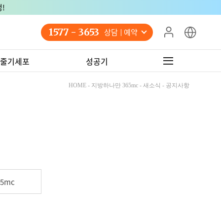
!
1577 - 3653
상담 예약
줄기세포
성공기
HOME - 지방하나만 365mc - 새소식 - 공지사항
5mc