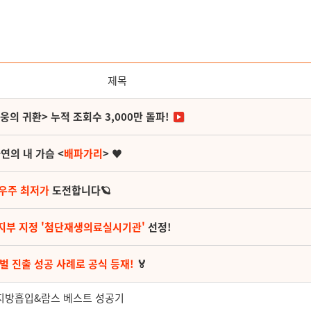
제목
영웅의 귀환> 누적 조회수 3,000만 돌파!
연의 내 가슴 <
배파가리
> ♥
 우주 최저가
도전합니다🪐
지부 지정 '첨단재생의료실시기관'
선정!
벌 진출 성공 사례로 공식 등재!
🏅
월 지방흡입&람스 베스트 성공기