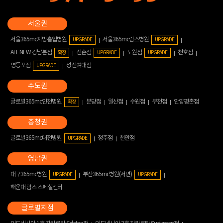
서울365mc지방흡입병원
서울365mc람스병원
UPGRADE
UPGRADE
ALL NEW 강남본점
신촌점
노원점
천호점
확장
UPGRADE
UPGRADE
영등포점
성신여대점
UPGRADE
글로벌365mc인천병원
분당점
일산점
수원점
부천점
안양평촌점
확장
글로벌365mc대전병원
청주점
천안점
UPGRADE
대구365mc병원
부산365mc병원(서면)
UPGRADE
UPGRADE
해운대 람스 스페셜센터