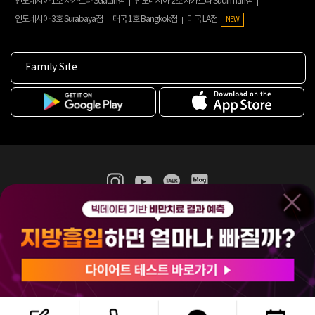
인도네시아 1호 자카르타 Selatan점
인도네시아 2호 자카르타 Sudirman점
인도네시아 3호 Surabaya점
태국 1호 Bangkok점
미국 LA점
NEW
Family Site
365mc 병·의원 이용약관
홈페이지 이용약관
개인정보처리방침
비급여진료수가
증명서발급
인재채용
(주)365mcㅣ서울특별시 서초구 서초대로52길 7, 3~4층(서초동, 제일빌딩)
120-87-04354ㅣ김남철
COPYRIGHT(C) 2025 365mc. ALL RIGHTS RESERVED.