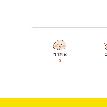
기대돼요
0