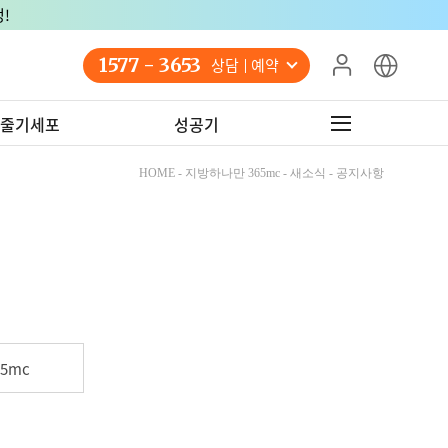
!
1577 - 3653
상담 예약
줄기세포
성공기
HOME - 지방하나만 365mc - 새소식 - 공지사항
5mc