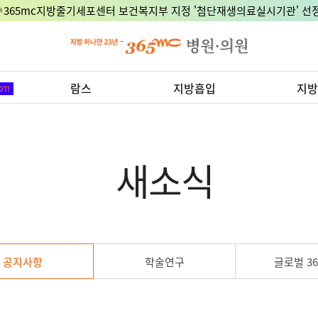
🎉365mc지방줄기세포센터 보건복지부 지정 '첨단재생의료실시기관' 선정
람스
지방흡입
지방
새소식
공지사항
학술연구
글로벌 36