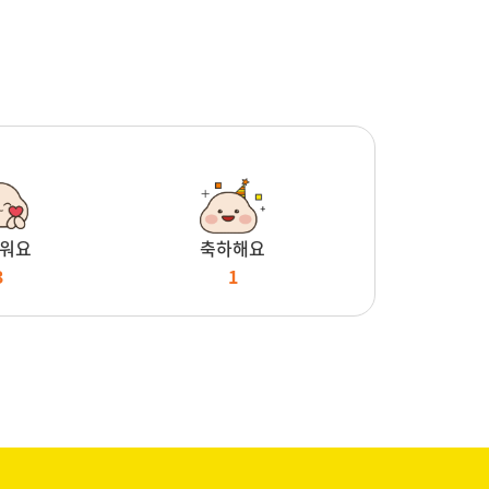
워요
축하해요
3
1