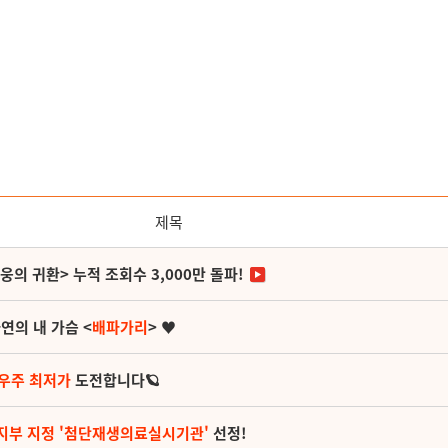
제목
영웅의 귀환> 누적 조회수 3,000만 돌파!
연의 내 가슴 <
배파가리
> ♥
 우주 최저가
도전합니다🪐
지부 지정 '첨단재생의료실시기관'
선정!