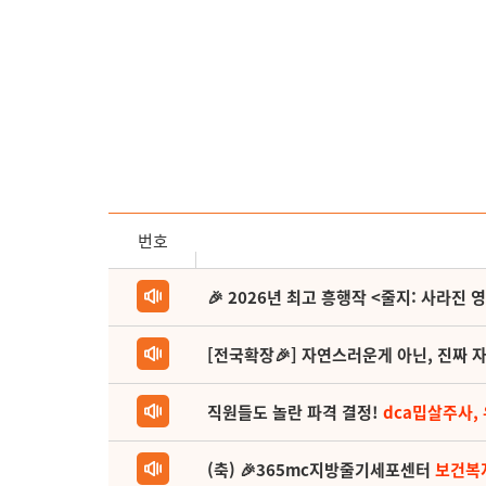
번호
🎉 2026년 최고 흥행작 <줄지: 사라진 
[전국확장🎉] 자연스러운게 아닌, 진짜 자
직원들도 놀란 파격 결정!
dca밉살주사,
(축) 🎉365mc지방줄기세포센터
보건복