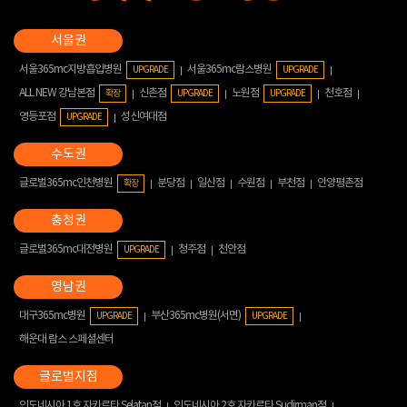
서울365mc지방흡입병원
서울365mc람스병원
UPGRADE
UPGRADE
ALL NEW 강남본점
신촌점
노원점
천호점
확장
UPGRADE
UPGRADE
영등포점
성신여대점
UPGRADE
글로벌365mc인천병원
분당점
일산점
수원점
부천점
안양평촌점
확장
글로벌365mc대전병원
청주점
천안점
UPGRADE
대구365mc병원
부산365mc병원(서면)
UPGRADE
UPGRADE
해운대 람스 스페셜센터
인도네시아 1호 자카르타 Selatan점
인도네시아 2호 자카르타 Sudirman점