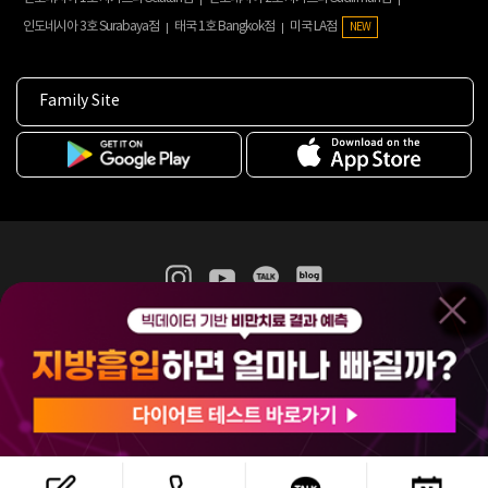
인도네시아 3호 Surabaya점
태국 1호 Bangkok점
미국 LA점
NEW
Family Site
365mc 병·의원 이용약관
홈페이지 이용약관
개인정보처리방침
비급여진료수가
증명서발급
인재채용
(주)365mcㅣ서울특별시 서초구 서초대로52길 7, 3~4층(서초동, 제일빌딩)
120-87-04354ㅣ김남철
COPYRIGHT(C) 2025 365mc. ALL RIGHTS RESERVED.