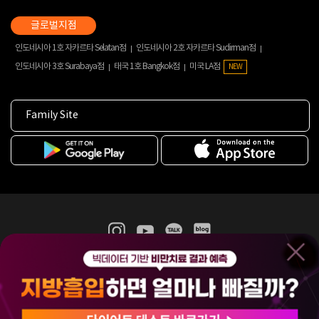
인도네시아 1호 자카르타 Selatan점
인도네시아 2호 자카르타 Sudirman점
인도네시아 3호 Surabaya점
태국 1호 Bangkok점
미국 LA점
NEW
Family Site
365mc 병·의원 이용약관
홈페이지 이용약관
개인정보처리방침
비급여진료수가
증명서발급
인재채용
(주)365mcㅣ서울특별시 서초구 서초대로52길 7, 3~4층(서초동, 제일빌딩)
120-87-04354ㅣ김남철