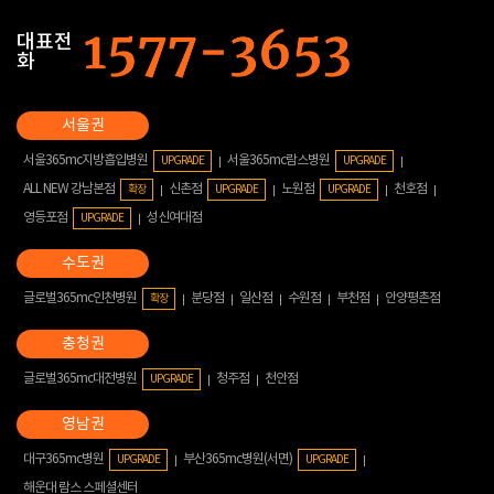
대표전
화
서울365mc지방흡입병원
서울365mc람스병원
UPGRADE
UPGRADE
ALL NEW 강남본점
신촌점
노원점
천호점
확장
UPGRADE
UPGRADE
영등포점
성신여대점
UPGRADE
글로벌365mc인천병원
분당점
일산점
수원점
부천점
안양평촌점
확장
글로벌365mc대전병원
청주점
천안점
UPGRADE
대구365mc병원
부산365mc병원(서면)
UPGRADE
UPGRADE
해운대 람스 스페셜센터