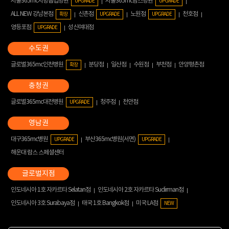
서울365mc지방흡입병원
서울365mc람스병원
UPGRADE
UPGRADE
ALL NEW 강남본점
신촌점
노원점
천호점
확장
UPGRADE
UPGRADE
영등포점
성신여대점
UPGRADE
글로벌365mc인천병원
분당점
일산점
수원점
부천점
안양평촌점
확장
글로벌365mc대전병원
청주점
천안점
UPGRADE
대구365mc병원
부산365mc병원(서면)
UPGRADE
UPGRADE
해운대 람스 스페셜센터
인도네시아 1호 자카르타 Selatan점
인도네시아 2호 자카르타 Sudirman점
인도네시아 3호 Surabaya점
태국 1호 Bangkok점
미국 LA점
NEW