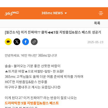
365mc NEWS
목록
[월간소식] 이거 진짜야?? 클릭◀◀ 5월 지방흡입&람스 베스트 성공기
2025-05-19
안녕하세요. ‘비만 하나만’ 365mc입니다!
솔솔~ 불어오는 기분 좋은 산뜻한 바람이
🔥뜨거운 바람
🔥
으로 바뀔랑~말랑~ 한 요즘!!
365mc 고객님들도 올해 더운 여름 준비에 박차를 가하며
HOT한 지방흡입&람스 전후를
마구마구 뽐내주고 계시는 요즘입니다😍
이게 된다고? 이거 진짜야?? 라는 반응이 절로 나오는
드라마틱한 5월 지방흡입&람스 베스트