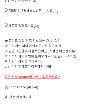
한번 구경 해 볼까요? :D
❤️ 종이도 잘릴 것 같은 날렵한 V라인 턱선
🩷
인간 샤넬 제니 어깨 버금가는 황금 뼈팔
💛
짧은 크롭탑에 저절로 손이 갈 것 같은 매끈한 복부
💚
허벅지 사이로 빛이 들어오기 시작한 일자다리라인
💙
신민아 강민경 그리고 나..
골반 미인 허파고리 라인까지!!!!!!!!
이거 진짜 365mc만 가면 가능할까요😗?
넵, 완전 가능합니다!