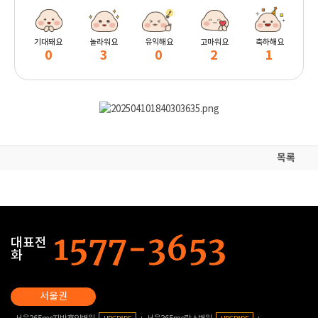
기대돼요
놀라워요
유익해요
고마워요
축하해요
0
3
0
2
1
목록
대표전
화