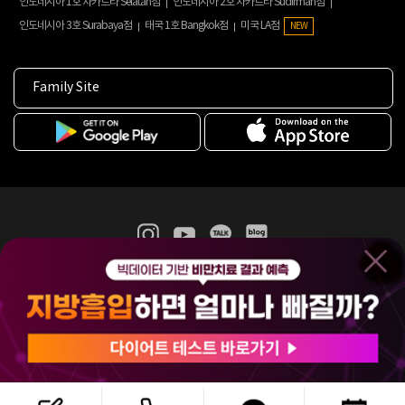
인도네시아 1호 자카르타 Selatan점
인도네시아 2호 자카르타 Sudirman점
인도네시아 3호 Surabaya점
태국 1호 Bangkok점
미국 LA점
NEW
Family Site
365mc 병·의원 이용약관
홈페이지 이용약관
개인정보처리방침
비급여진료수가
증명서발급
인재채용
(주)365mcㅣ서울특별시 서초구 서초대로52길 7, 3~4층(서초동, 제일빌딩)
120-87-04354ㅣ김남철
COPYRIGHT(C) 2025 365mc. ALL RIGHTS RESERVED.