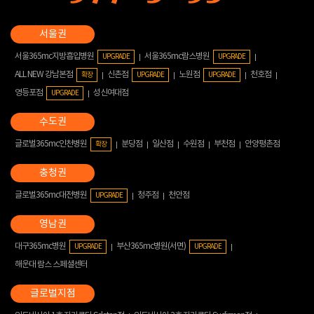
서울365mc지방흡입병원
서울365mc람스병원
UPGRADE
UPGRADE
ALL NEW 강남본점
신촌점
노원점
천호점
확장
UPGRADE
UPGRADE
영등포점
성신여대점
UPGRADE
글로벌365mc인천병원
분당점
일산점
수원점
부천점
안양평촌점
확장
글로벌365mc대전병원
청주점
천안점
UPGRADE
대구365mc병원
부산365mc병원(서면)
UPGRADE
UPGRADE
해운대 람스 스페셜센터