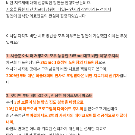
비만 치료제에 대해 심층적인 강연을 진행하셨는데요.
시술을 통한 비만 치료에 정평이 나있는 연사의 강연이라는 점에서
강연에 참석한 의료인들의 관심이 집중되었습니다.
이처럼 다각적 비만 치료 방법을 모두 아우르는 강연이 가능했던 이유는 무엇
일까요?
1. 시술뿐 아니라 처방까지 모두 능통한 365mc 대표 비만·체형 주치의
채규희 대표원장님은
365mc 1호점인 노원점의 대표원장
으로
역사가 시작된 곳에서 고객님들의 비만 치료를 책임지고 있으며,
2009년부터 매년 학술대회에 연사로 초청받아온 비만 치료계의 권위자
입니
다.
2. 렛미인 부터 맥미걸까지, 진정한 메이크오버 마스터
무려
3만 보틀이 넘는 람스 집도 경험을 바탕으로
10년간 메이크오버 프로그램의 다이어트 주치의
를 맡아오고 계신데요.
최근 종영된
맥미걸에서도 3명의 사례자의 메이크오버를 성공적으로 이끌어
내며
,
라인의 변화뿐 아니라 위축된 심리까지 개선하는 섬세한 치료로