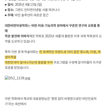
■ 일시:
2025년 4월 13일 (일)
■ 장소:
그랜드 인터컨티넨탈 서울 파르나스
■ 주제:
비만 솔루션의 새로운 접근
대한비만미용학회
는
비만·미용·기능의학 분야에서 꾸준한 연구와 교류를 통
해
학문 발전에 이바지
해온 학회로 2023년 새롭게 출범한 이후 국제 학회로의 도
약을 도모하고 있습니다.
특히 이번 춘계 학술대회는
전 세계적인 트렌드로 자리 잡은 항노화, 미용, 재
생의학을
대한민국이 앞서나가는데 중점을 두어
프로그램을 구성해 참석자들의 뜨거운
호응을 받았습니다.
이번 학회에서 채규희 대표원장님은 ‘향정 없이 비향정으로만 비만진료하
기’라는 세션에서