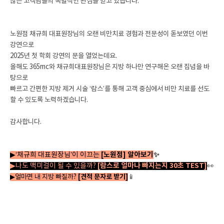
많은 고객님들의 폭발적인 관심을 받고 있습니다.
노원점 채규희 대표원장님의 오랜 비만치료 경험과 전문성이 돋보였던 이번
강연으로
2025년 첫 학회 강연의 문을 열었는데요.
올해도 365mc와 채규희대표원장님은 지방 하나만 연구해온 오랜 집념을 바
탕으로
빠르고 간편한 지방 제거 시술 ‘람스’를 통해 고객 중심에서 비만 치료를 선도
할 수 있도록 노력하겠습니다.
감사합니다.
[노원점] 알아보기
✨
▶‘채규희 대표원장님’이 이끄는
[람스로 얼마나 빠지는지 30초 TEST]
▶나도 맥미걸이 될 수 있을까?
👀
▶얼마면 내 지방 빠질까?
[견적 문자로 받기]
📱