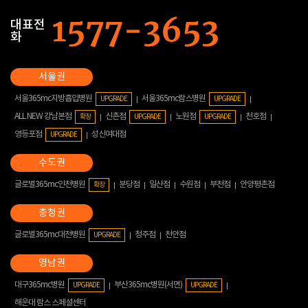
대표전
화
서울365mc지방흡입병원
서울365mc람스병원
UPGRADE
UPGRADE
ALL NEW 강남본점
신촌점
노원점
천호점
확장
UPGRADE
UPGRADE
영등포점
성신여대점
UPGRADE
글로벌365mc인천병원
분당점
일산점
수원점
부천점
안양평촌점
확장
글로벌365mc대전병원
청주점
천안점
UPGRADE
대구365mc병원
부산365mc병원(서면)
UPGRADE
UPGRADE
해운대 람스 스페셜센터