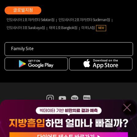
인도네시아 1호 자카르타 Selatan점
인도네시아 2호 자카르타 Sudirman점
인도네시아 3호 Surabaya점
태국 1호 Bangkok점
미국 LA점
NEW
Family Site
365mc 병·의원 이용약관
홈페이지 이용약관
개인정보처리방침
비급여진료수가
증명서발급
인재채용
(주)365mcㅣ서울특별시 서초구 서초대로52길 7, 3~4층(서초동, 제일빌딩)
120-87-04354ㅣ김남철