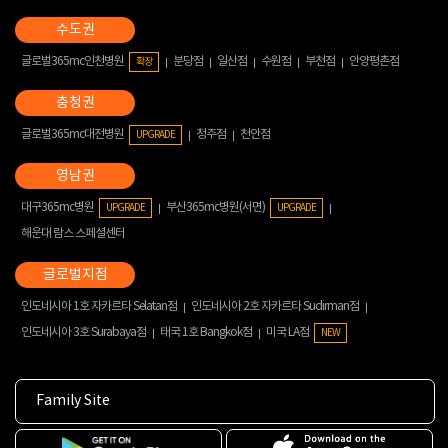
글로벌365mc인천병원
분당점
일산점
수원점
부천점
안양평촌점
확장
글로벌365mc대전병원
청주점
천안점
UPGRADE
대구365mc병원
부산365mc병원(서면)
UPGRADE
UPGRADE
해운대 람스 스페셜센터
인도네시아 1호 자카르타 Selatan점
인도네시아 2호 자카르타 Sudirman점
인도네시아 3호 Surabaya점
태국 1호 Bangkok점
미국 LA점
NEW
Family Site