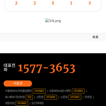
2
2
5
1
3
목록
대표전
화
서울365mc지방흡입병원
서울365mc람스병원
UPGRADE
UPGRADE
ALL NEW 강남본점
신촌점
노원점
천호점
확장
UPGRADE
UPGRADE
영등포점
성신여대점
UPGRADE