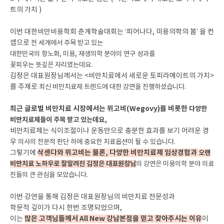
트의 가치 )
이번 대한비만비용학회 춘계학술대회는 ‘피어나다, 미용의학의 봄’ 을 컨
셉으로
전 세계에서 주목 받고 있는
대한민국의 항노화, 미용, 재생의학 분야의
연구 성과를
꽃피우는 뜻깊은 자리였는데요.
김정은 대표원장님께서는 <비만치료에서 새로운 토피라메이트의 가치>
를 주제로
최신 비만치료제 트렌드에 대한 강연을 진행하셨습니다.
최근 글로벌 비만치료 시장에서는 위고비(Wegovy)를 비롯한
다양한
비만치료제들이 주목 받고 있는데요,
비만치료제는 식이조절이나 운동만으로 충분한 효과를 보기 어려운 경
우
의사의 전문적 판단 하에 중요한 치료옵션이 될 수 있습니다.
삭센다와 위고비는 물론, 다양한 비만치료제 임상경험과
그렇기에
오랜
비만치료 노하우로 잘알려진
김정은 대표원장님
의 강연은
미용의학 분야 의료
진들의 큰 관심을 모았습니다.
이번 강연을 통해 김정은 대표원장님의 비만치료 전문성과
학문적 깊이가 다시 한번 조명되었으며,
많은 고객님들께서 All New 강남본점을 믿고 찾아주시는 이유
이는
이