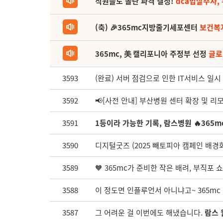
직원들도 놀란 파격 결정!
dca밉살주사,
(축) 🎉365mc지방줄기세포센터
보건복
365mc, 美 캘리포니아 주정부 선정
글로
3593
(완료) 서버 점검으로 인한 IT서비스 일시
3592
📢[사전 안내] 부산병원 센터 확장 및 리
3591
1등이라 가능한 기록, 람스병원 🔥365m
3590
디지털굿즈 (2025 빼토피아 캠페인 배경화
3589
🧡 365mc가 준비한 작은 배려, 부직포 쇼
3588
이 정도면 인플루언서 아니냐고~ 365mc 
3587
그 어려운 걸 이번에도 해냈습니다.
람스 