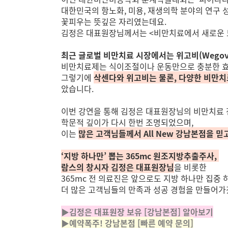
대한민국의 항노화, 미용, 재생의학 분야의
연구 
꽃피우는 뜻깊은 자리였는데요.
김정은 대표원장님께서는 <비만치료에서 새로운
최근 글로벌 비만치료 시장에서는 위고비(Wegov
비만치료제는 식이조절이나 운동만으로 충분한 효
그렇기에
삭센다와 위고비는 물론, 다양한 비만
았습니다.
이번 강연을 통해 김정은 대표원장님의 비만치료
학문적 깊이가 다시 한번 조명되었으며,
이는
많은 고객님들께서 All New 강남본점을 
‘지방 하나만’ 뽑는 365mc 원조지방추출주사,
람스의 창시자 김정은 대표원장님
을 비롯한
365mc 전 의료진은 앞으로도 지방 하나만 집중
더 많은 고객님들의 만족과 성공 경험을 만들어가
▶김정은 대표원장 보유 [강남본점] 알아보기
▶예약폭주! 강남본점 [빠른 예약 문의]