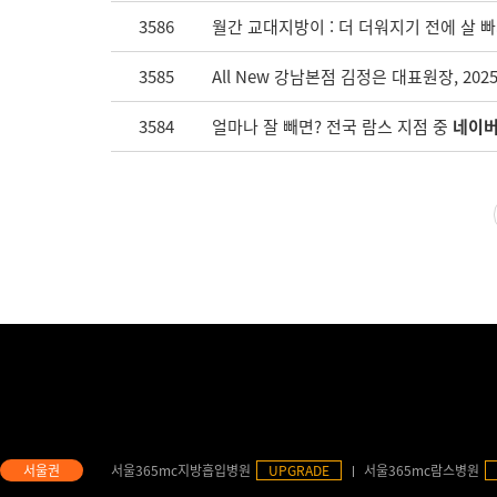
3586
월간 교대지방이 : 더 더워지기 전에 살 빠지
3585
All New 강남본점 김정은 대표원장, 2
3584
얼마나 잘 빼면? 전국 람스 지점 중
네이버
서울365mc지방흡입병원
UPGRADE
서울365mc람스병원