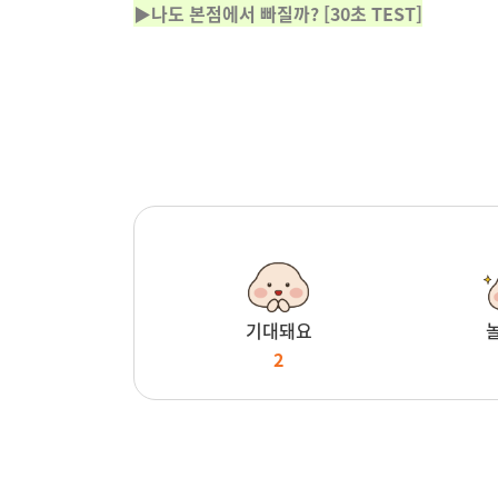
▶나도 본점에서 빠질까? [30초 TEST]
기대돼요
2