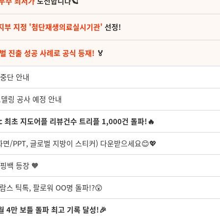
 우주 최저가
도전합니다🪐
지부 지정 '첨단재생의료실시기관'
선정!
벌 진출 성공 사례로 공식 등재!
🏅
 중단 안내
모델링 공사 예정 안내
c 최초 지도어플 리뷰건수 트리플 1,000건 돌파!🔥
면/PPT, 글로벌 지방이 스티커) 다운받으세요😊💖
핑백 등장 🧡
람스 틱톡, 팔로워 OO명 돌파!?😲
월 4만 보틀 돌파 최고 기록 달성!🎉