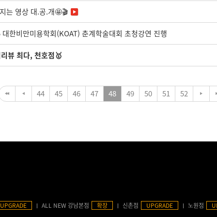
는 영상 대.공.개🤩🎬
025 대한비만미용학회(KOAT) 춘계학술대회 초청강연 진행
리뷰 최다, 천호점🥇
44
45
46
47
48
49
50
51
52
UPGRADE
ALL NEW 강남본점
확장
신촌점
UPGRADE
노원점
U