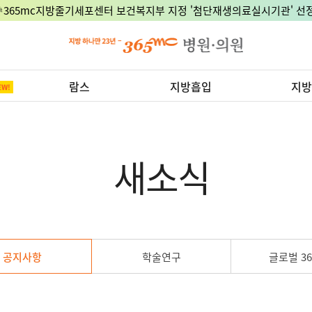
🎉365mc지방줄기세포센터 보건복지부 지정 '첨단재생의료실시기관' 선정
람스
지방흡입
지방
새소식
공지사항
학술연구
글로벌 36