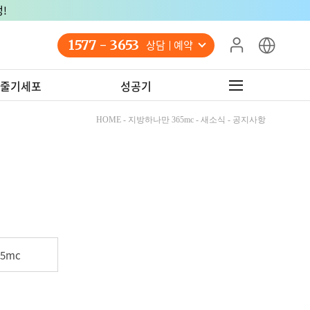
!
1577 - 3653
상담 예약
줄기세포
성공기
HOME - 지방하나만 365mc - 새소식 - 공지사항
5mc