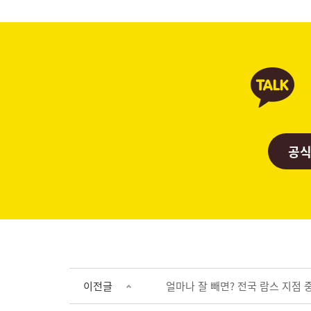
공식
이전글
얼마나 잘 빼면? 전국 람스 지점 