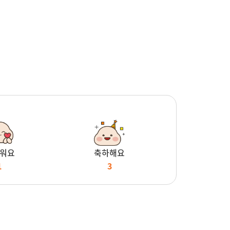
워요
축하해요
1
3