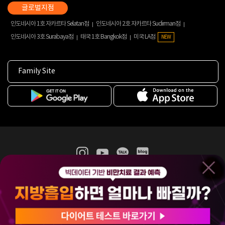
인도네시아 1호 자카르타 Selatan점
인도네시아 2호 자카르타 Sudirman점
인도네시아 3호 Surabaya점
태국 1호 Bangkok점
미국 LA점
NEW
Family Site
365mc 병·의원 이용약관
홈페이지 이용약관
개인정보처리방침
비급여진료수가
증명서발급
인재채용
(주)365mcㅣ서울특별시 서초구 서초대로52길 7, 3~4층(서초동, 제일빌딩)
120-87-04354ㅣ김남철