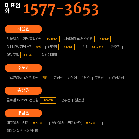
대표전
화
서울365mc지방흡입병원
서울365mc람스병원
UPGRADE
UPGRADE
ALL NEW 강남본점
신촌점
노원점
천호점
확장
UPGRADE
UPGRADE
영등포점
성신여대점
UPGRADE
글로벌365mc인천병원
분당점
일산점
수원점
부천점
안양평촌점
확장
글로벌365mc대전병원
청주점
천안점
UPGRADE
대구365mc병원
부산365mc병원(서면)
UPGRADE
UPGRADE
해운대 람스 스페셜센터