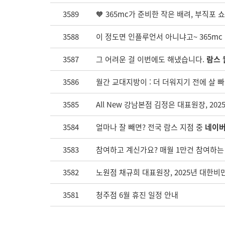
3589
🧡 365mc가 준비한 작은 배려, 부직포 쇼
3588
이 정도면 인플루언서 아니냐고~ 365mc 
3587
그 어려운 걸 이번에도 해냈습니다.
람스 
3586
월간 교대지방이 : 더 더워지기 전에 살 빠지
3585
All New 강남본점 김정은 대표원장, 2
3584
얼마나 잘 빼면? 전국 람스 지점 중
네이버
3583
참여하고 계신가요? 매월 1만건 참여하는
3582
노원점 채규희 대표원장, 2025년 대한비
3581
청주점 6월 휴진 일정 안내