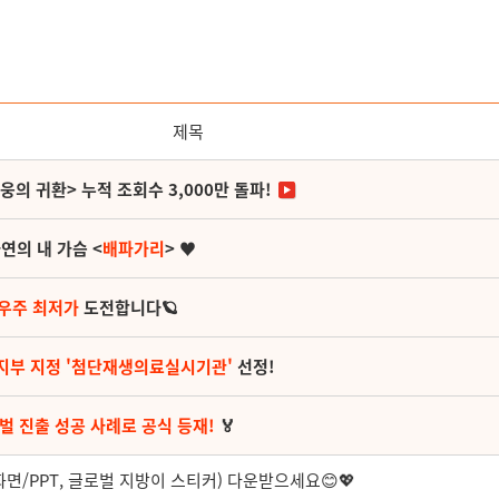
제목
영웅의 귀환> 누적 조회수 3,000만 돌파!
연의 내 가슴 <
배파가리
> ♥
 우주 최저가
도전합니다🪐
지부 지정 '첨단재생의료실시기관'
선정!
벌 진출 성공 사례로 공식 등재!
🏅
면/PPT, 글로벌 지방이 스티커) 다운받으세요😊💖