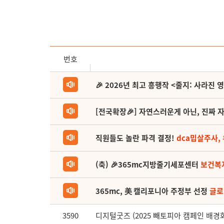
번호
🎉 2026년 최고 흥행작 <줄지: 사라진 
[전국확장🎉] 자연스러운게 아닌, 진짜 자
직원들도 놀란 파격 결정!
dca밉살주사,
(축) 🎉365mc지방줄기세포센터
보건복
365mc, 美 캘리포니아 주정부 선정
글로
3590
디지털굿즈 (2025 빼토피아 캠페인 배경화