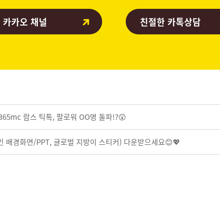
 카카오 채널
친절한 카톡상담
5mc 람스 틱톡, 팔로워 OO명 돌파!?😲
인 배경화면/PPT, 글로벌 지방이 스티커) 다운받으세요😊💖