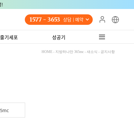
!
1577 - 3653
상담 예약
줄기세포
성공기
HOME - 지방하나만 365mc - 새소식 - 공지사항
5mc