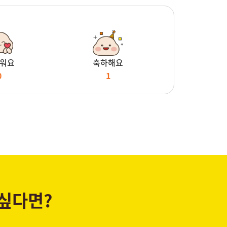
워요
축하해요
0
1
 싶다면?