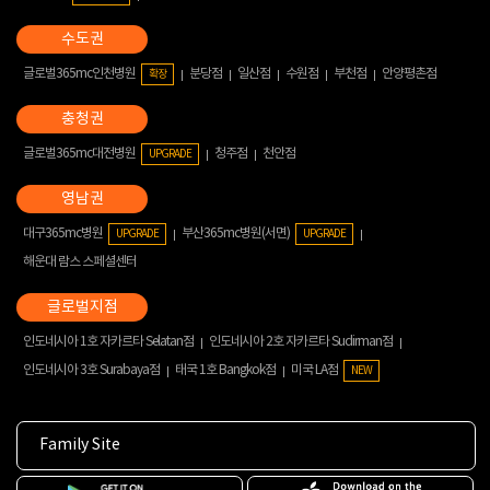
글로벌365mc인천병원
분당점
일산점
수원점
부천점
안양평촌점
확장
글로벌365mc대전병원
청주점
천안점
UPGRADE
대구365mc병원
부산365mc병원(서면)
UPGRADE
UPGRADE
해운대 람스 스페셜센터
인도네시아 1호 자카르타 Selatan점
인도네시아 2호 자카르타 Sudirman점
인도네시아 3호 Surabaya점
태국 1호 Bangkok점
미국 LA점
NEW
Family Site