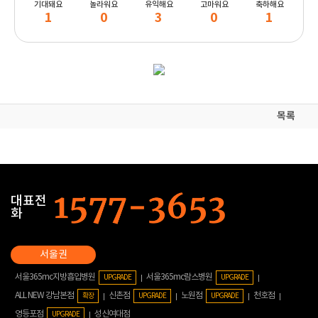
기대돼요
놀라워요
유익해요
고마워요
축하해요
1
0
3
0
1
목록
대표전
화
서울365mc지방흡입병원
서울365mc람스병원
UPGRADE
UPGRADE
ALL NEW 강남본점
신촌점
노원점
천호점
확장
UPGRADE
UPGRADE
영등포점
성신여대점
UPGRADE