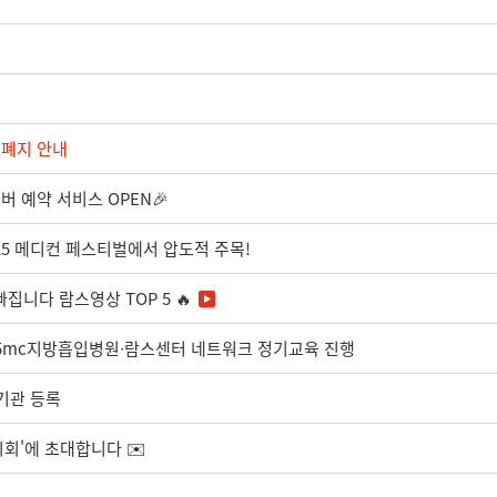
면 폐지 안내
버 예약 서비스 OPEN🎉
025 메디컨 페스티벌에서 압도적 주목!
집니다 람스영상 TOP 5 🔥
89차 365mc지방흡입병원∙람스센터 네트워크 정기교육 진행
료기관 등록
시회'에 초대합니다 ✉️