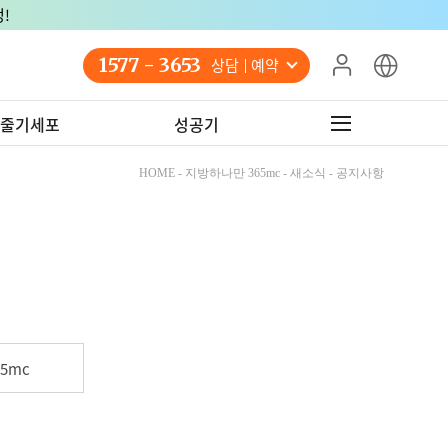
!
1577 - 3653
상담 예약
줄기세포
성공기
HOME - 지방하나만 365mc - 새소식 - 공지사항
5mc