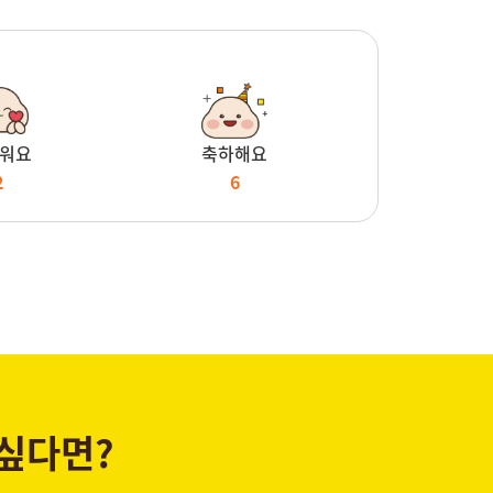
워요
축하해요
2
6
 싶다면?