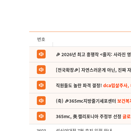
번호
🎉 2026년 최고 흥행작 <줄지: 사라진 
[전국확장🎉] 자연스러운게 아닌, 진짜 자
직원들도 놀란 파격 결정!
dca밉살주사,
(축) 🎉365mc지방줄기세포센터
보건복
365mc, 美 캘리포니아 주정부 선정
글로
3603
성신여대점 7월 휴진 일정 안내