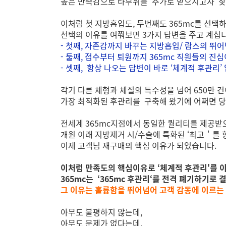
높은 만족감으로 타부위를 추가로 받으시고자 찾
이처럼 첫 지방흡입도, 두번째도 365mc를 선
선택의 이유를 여쭤보면 3가지 답변을 주고 계십니
- 첫째, 자존감까지 바꾸는 지방흡입/ 람스의 뛰
- 둘째, 접수부터 퇴원까지 365mc 직원들의
- 셋째, 항상 나오는 답변이 바로 ‘체계적 후관리’
각기 다른 체형과 체질의 특수성을 넘어 650만 
가장 최적화된 후관리를 구축해 왔기에 어쩌면 당
전세계 365mc지점에서 동일한 퀄리티를 제공받
개원 이래 지방제거 시/수술에 특화된 ‘최고＇를
이제 고객님 재구매의 핵심 이유가 되었습니다.
이처럼 만족도의 핵심이유로 ‘체계적 후관리'를
365mc는 ‘365mc 후관리‘를 전격 폐기하기로
그 이유는 훌륭함을 뛰어넘어 고객 감동에 이르는 
아무도 불평하지 않는데,
아무도 문제가 없다는데,