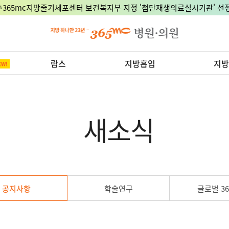
🎉365mc지방줄기세포센터 보건복지부 지정 '첨단재생의료실시기관' 선정
람스
지방흡입
지방
새소식
공지사항
학술연구
글로벌 36