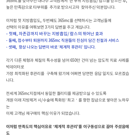
365mc를 찾아주신 대다수 고객님께서 한 부위 지방흡입/ 람스를 받으신 후,
높은 만족감으로 타부위를 추가로 받으시고자 찾아주신 덕분입니다.
이처럼 첫 지방흡입도, 두번째도 365mc를 선택하시는 고객님들께
선택의 이유를 여쭤보면 3가지 답변을 주고 계십니다.
- 첫째, 자존감까지 바꾸는 지방흡입/ 람스의 뛰어난 효과
- 둘째, 접수부터 퇴원까지 365mc 직원들의 진심이 담긴 친절과 서비스
- 셋째, 항상 나오는 답변이 바로 ‘체계적 후관리’ 입니다.
각기 다른 체형과 체질의 특수성을 넘어 650만 건이 넘는 압도적 치료 사례를
빅데이터로
가장 최적화된 후관리를 구축해 왔기에 어쩌면 당연한 응답 일지도 모르겠습
니다.
전세계 365mc지점에서 동일한 퀄리티를 제공받으실 수 있도록
개원 이래 지방제거 시/수술에 특화된 ‘최고＇를 향한 집념으로 쌓아온 노하우
는
이제 고객님 재구매의 핵심 이유가 되었습니다.
이처럼 만족도의 핵심이유로 ‘체계적 후관리'를 이구동성으로 꼽아 주셨음에
도