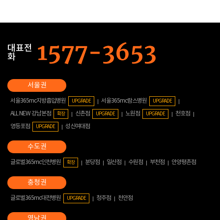
대표전
화
서울365mc지방흡입병원
서울365mc람스병원
UPGRADE
UPGRADE
ALL NEW 강남본점
신촌점
노원점
천호점
확장
UPGRADE
UPGRADE
영등포점
성신여대점
UPGRADE
글로벌365mc인천병원
분당점
일산점
수원점
부천점
안양평촌점
확장
글로벌365mc대전병원
청주점
천안점
UPGRADE