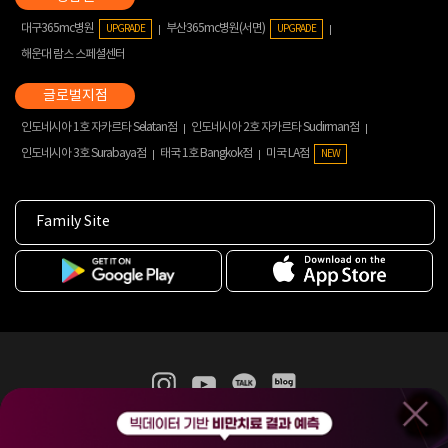
대구365mc병원
부산365mc병원(서면)
UPGRADE
UPGRADE
해운대 람스 스페셜센터
인도네시아 1호 자카르타 Selatan점
인도네시아 2호 자카르타 Sudirman점
인도네시아 3호 Surabaya점
태국 1호 Bangkok점
미국 LA점
NEW
Family Site
365mc 병·의원 이용약관
홈페이지 이용약관
개인정보처리방침
비급여진료수가
증명서발급
인재채용