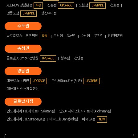
ALL NEW 강남본점
신촌점
노원점
천호점
확장
UPGRADE
UPGRADE
영등포점
성신여대점
UPGRADE
글로벌365mc인천병원
분당점
일산점
수원점
부천점
안양평촌점
확장
글로벌365mc대전병원
청주점
천안점
UPGRADE
대구365mc병원
부산365mc병원(서면)
UPGRADE
UPGRADE
해운대 람스 스페셜센터
인도네시아 1호 자카르타 Selatan점
인도네시아 2호 자카르타 Sudirman점
인도네시아 3호 Surabaya점
태국 1호 Bangkok점
미국 LA점
NEW