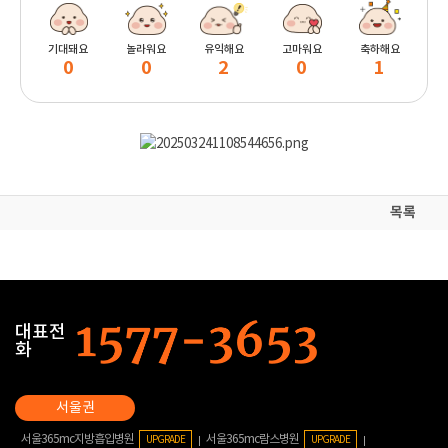
기대돼요
놀라워요
유익해요
고마워요
축하해요
0
0
2
0
1
목록
대표전
화
서울365mc지방흡입병원
서울365mc람스병원
UPGRADE
UPGRADE