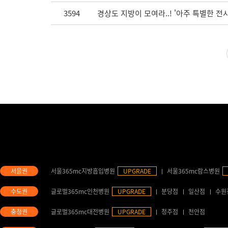
3594
경상도 지방이 모여라..! '아주 특별한 전
서울365mc지방흡입병원
UPGRADE
서울365mc람스병원
글로벌365mc인천병원
UPGRADE
분당점
일산점
수원
글로벌365mc대전병원
UPGRADE
청주점
천안점