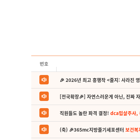
번호
🎉 2026년 최고 흥행작 <줄지: 사라진 
[전국확장🎉] 자연스러운게 아닌, 진짜 자
직원들도 놀란 파격 결정!
dca밉살주사,
(축) 🎉365mc지방줄기세포센터
보건복