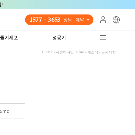
!
1577 - 3653
상담 예약
줄기세포
성공기
HOME - 지방하나만 365mc - 새소식 - 공지사항
5mc