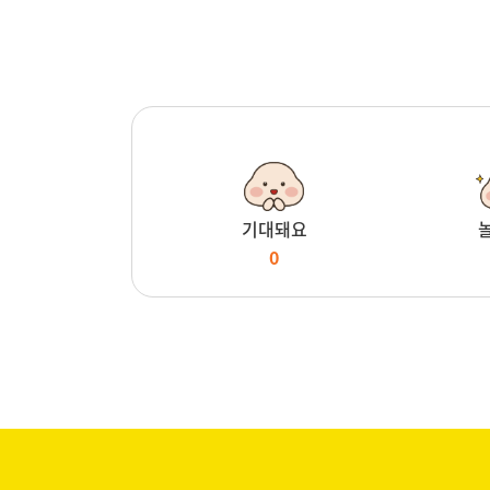
기대돼요
0