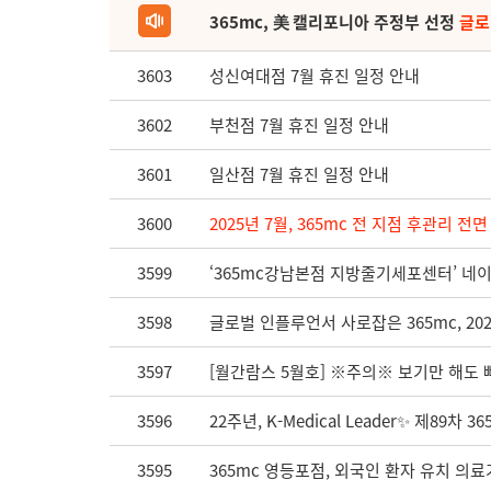
365mc, 美 캘리포니아 주정부 선정
글로
3603
성신여대점 7월 휴진 일정 안내
3602
부천점 7월 휴진 일정 안내
3601
일산점 7월 휴진 일정 안내
3600
2025년 7월, 365mc 전 지점 후관리 전
3599
‘365mc강남본점 지방줄기세포센터’ 네이
3598
글로벌 인플루언서 사로잡은 365mc, 2
3597
[월간람스 5월호] ※주의※ 보기만 해도 빠
3596
22주년, K-Medical Leader✨ 제
3595
365mc 영등포점, 외국인 환자 유치 의