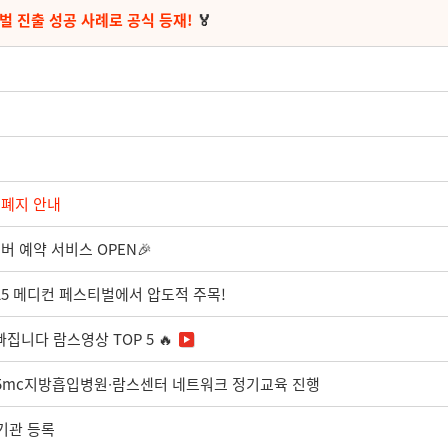
벌 진출 성공 사례로 공식 등재!
🏅
면 폐지 안내
버 예약 서비스 OPEN🎉
025 메디컨 페스티벌에서 압도적 주목!
집니다 람스영상 TOP 5 🔥
89차 365mc지방흡입병원∙람스센터 네트워크 정기교육 진행
료기관 등록