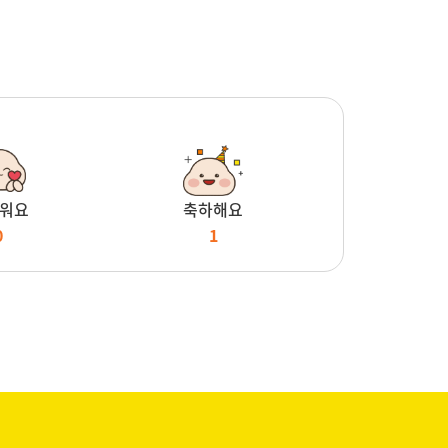
워요
축하해요
0
1