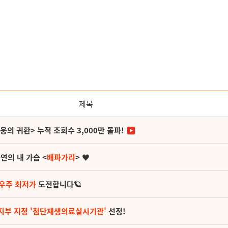
제목
영웅의 귀환> 누적 조회수 3,000만 돌파!
연의 내 가슴 <
배파가리
> ♥
 우주 최저가
도전합니다🪐
지부 지정 '첨단재생의료실시기관'
선정!