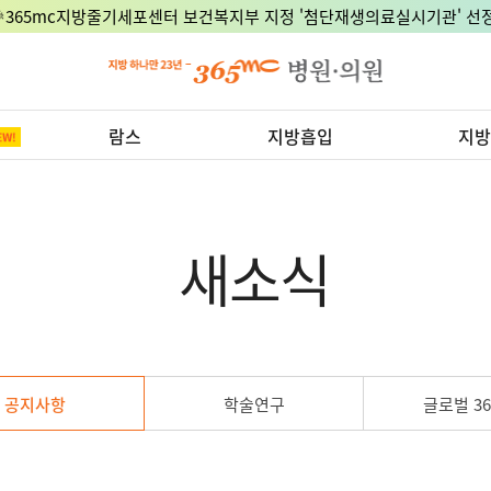
🎉365mc지방줄기세포센터 보건복지부 지정 '첨단재생의료실시기관' 선정
람스
지방흡입
지방
새소식
공지사항
학술연구
글로벌 36