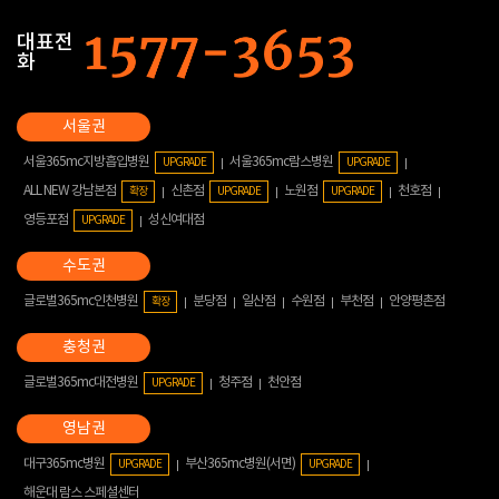
대표전
화
서울365mc지방흡입병원
서울365mc람스병원
UPGRADE
UPGRADE
ALL NEW 강남본점
신촌점
노원점
천호점
확장
UPGRADE
UPGRADE
영등포점
성신여대점
UPGRADE
글로벌365mc인천병원
분당점
일산점
수원점
부천점
안양평촌점
확장
글로벌365mc대전병원
청주점
천안점
UPGRADE
대구365mc병원
부산365mc병원(서면)
UPGRADE
UPGRADE
해운대 람스 스페셜센터