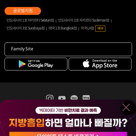
인도네시아 1호 자카르타 Selatan점
인도네시아 2호 자카르타 Sudirman점
인도네시아 3호 Surabaya점
태국 1호 Bangkok점
미국 LA점
NEW
Family Site
365mc 병·의원 이용약관
홈페이지 이용약관
개인정보처리방침
비급여진료수가
증명서발급
인재채용
(주)365mcㅣ서울특별시 서초구 서초대로52길 7, 3~4층(서초동, 제일빌딩)
120-87-04354ㅣ김남철