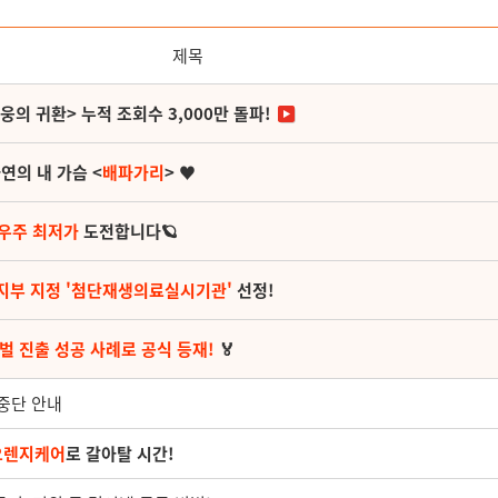
제목
영웅의 귀환> 누적 조회수 3,000만 돌파!
연의 내 가슴 <
배파가리
> ♥
 우주 최저가
도전합니다🪐
지부 지정 '첨단재생의료실시기관'
선정!
벌 진출 성공 사례로 공식 등재!
🏅
 중단 안내
오렌지케어
로 갈아탈 시간!