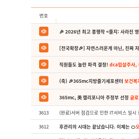
번호
🎉 2026년 최고 흥행작 <줄지: 사라진 
[전국확장🎉] 자연스러운게 아닌, 진짜 자
직원들도 놀란 파격 결정!
dca밉살주사,
(축) 🎉365mc지방줄기세포센터
보건복
365mc, 美 캘리포니아 주정부 선정
글로
3613
(완료)서버 점검으로 인한 IT서비스 일시
3612
후관리의 시대는 끝났습니다. 이제는 🍊