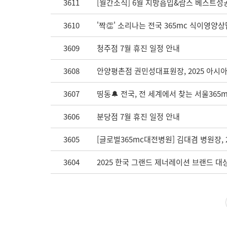
3611
[월간소식] 6월 지방흡입&람스 베스트성공
3610
'짝👏' 소리나는 전국 365mc 식이영양
3609
청주점 7월 휴진 일정 안내
3608
안양평촌점 권민성대표원장, 2025 아시아국
3607
띵동🔔 전국, 전 세계에서 찾는 서울365m
3606
분당점 7월 휴진 일정 안내
3605
[글로벌365mc대전병원] 김대겸 병원장,
3604
2025 한국 그랜드 제너레이션 브랜드 대