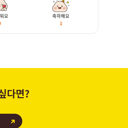
워요
축하해요
0
1
 싶다면?