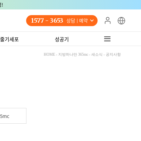
!
1577 - 3653
상담 예약
줄기세포
성공기
HOME - 지방하나만 365mc - 새소식 - 공지사항
5mc