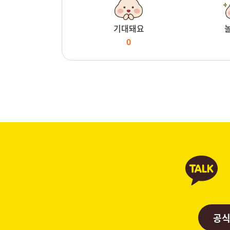
기대돼요
0
공식