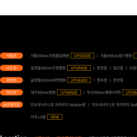
서울365mc지방흡입병원
UPGRADE
서울365mc람스병원
글로벌365mc인천병원
UPGRADE
분당점
일산점
수원
글로벌365mc대전병원
UPGRADE
청주점
천안점
대구365mc병원
UPGRADE
부산365mc병원(서면)
UPGR
인도네시아 1호 자카르타 Selatan점
인도네시아 2호 자카르타 Sud
미국 LA점
NEW