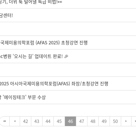
기, 더위 툭 털어낼 특급 비법!👀
상담센터!
제미용의학포럼 (AFAS 2025) 초청강연 진행
c병원 ‘오시는 길’ 업데이트 완료! 🎉
 2025 아시아국제미용의학포럼(AFAS) 좌장/초청강연 진행
상 '에이징테크' 부문 수상
42
43
44
45
46
47
48
49
50