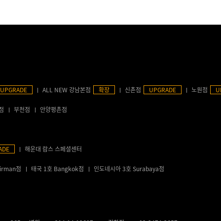
UPGRADE
ALL NEW 강남본점
확장
신촌점
UPGRADE
노원점
U
점
부천점
안양평촌점
ADE
해운대 람스 스페셜센터
irman점
태국 1호 Bangkok점
인도네시아 3호 Surabaya점