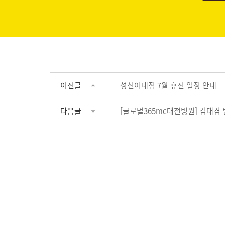
이전글
성신여대점 7월 휴진 일정 안내
다음글
[글로벌365mc대전병원] 김대겸 