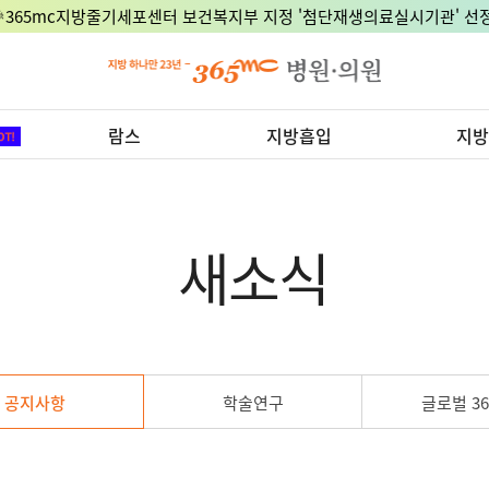
🎉365mc지방줄기세포센터 보건복지부 지정 '첨단재생의료실시기관' 선정
람스
지방흡입
지방
새소식
공지사항
학술연구
글로벌 36