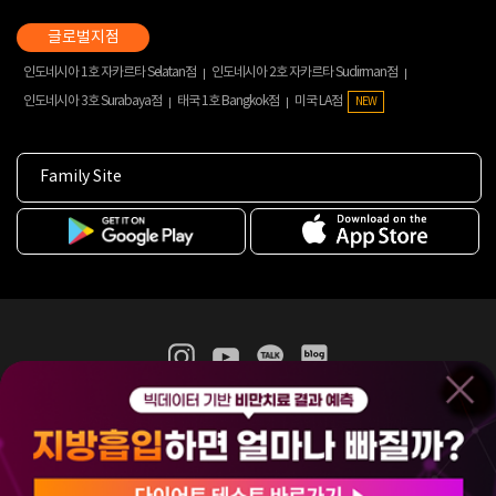
인도네시아 1호 자카르타 Selatan점
인도네시아 2호 자카르타 Sudirman점
인도네시아 3호 Surabaya점
태국 1호 Bangkok점
미국 LA점
NEW
Family Site
365mc 병·의원 이용약관
홈페이지 이용약관
개인정보처리방침
비급여진료수가
증명서발급
인재채용
(주)365mcㅣ서울특별시 서초구 서초대로52길 7, 3~4층(서초동, 제일빌딩)
120-87-04354ㅣ김남철