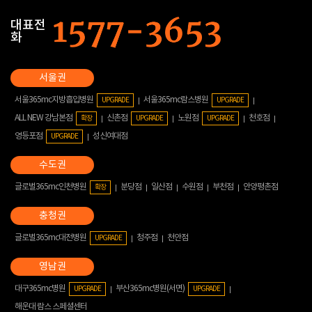
대표전
화
서울365mc지방흡입병원
서울365mc람스병원
UPGRADE
UPGRADE
ALL NEW 강남본점
신촌점
노원점
천호점
확장
UPGRADE
UPGRADE
영등포점
성신여대점
UPGRADE
글로벌365mc인천병원
분당점
일산점
수원점
부천점
안양평촌점
확장
글로벌365mc대전병원
청주점
천안점
UPGRADE
대구365mc병원
부산365mc병원(서면)
UPGRADE
UPGRADE
해운대 람스 스페셜센터