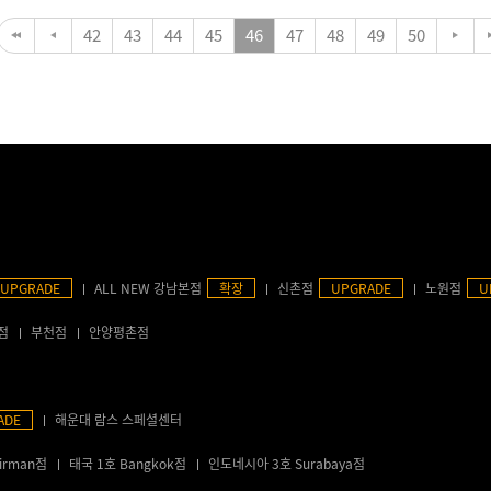
42
43
44
45
46
47
48
49
50
UPGRADE
ALL NEW 강남본점
확장
신촌점
UPGRADE
노원점
U
점
부천점
안양평촌점
ADE
해운대 람스 스페셜센터
irman점
태국 1호 Bangkok점
인도네시아 3호 Surabaya점