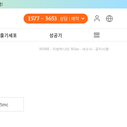
!
1577 - 3653
상담 예약
줄기세포
성공기
HOME - 지방하나만 365mc - 새소식 - 공지사항
5mc