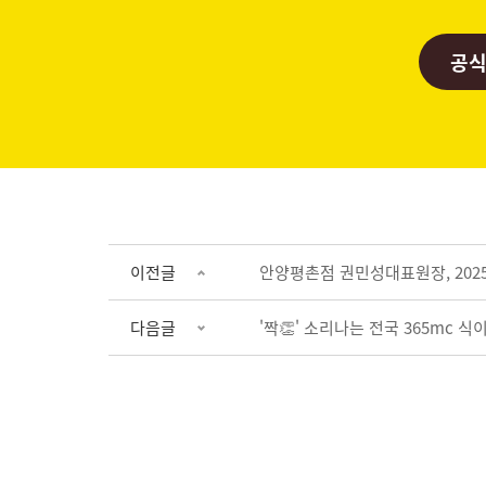
공식
이전글
안양평촌점 권민성대표원장, 2025
다음글
'짝👏' 소리나는 전국 365mc 