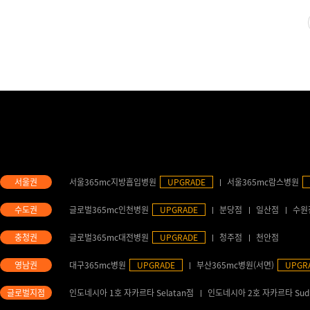
서울365mc지방흡입병원
UPGRADE
서울365mc람스병원
글로벌365mc인천병원
UPGRADE
분당점
일산점
수원
글로벌365mc대전병원
UPGRADE
청주점
천안점
대구365mc병원
UPGRADE
부산365mc병원(서면)
UPGR
인도네시아 1호 자카르타 Selatan점
인도네시아 2호 자카르타 Sud