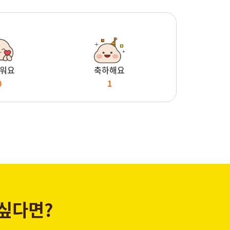
워요
축하해요
0
1
 싶다면?