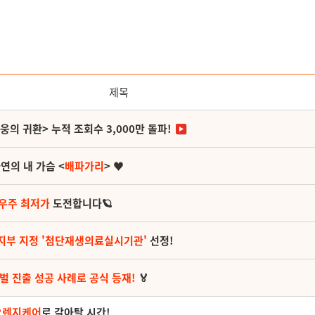
제목
영웅의 귀환> 누적 조회수 3,000만 돌파!
연의 내 가슴 <
배파가리
> ♥
 우주 최저가
도전합니다🪐
지부 지정 '첨단재생의료실시기관'
선정!
벌 진출 성공 사례로 공식 등재!
🏅
오렌지케어
로 갈아탈 시간!