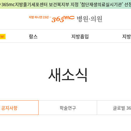
🎉365mc지방줄기세포센터 보건복지부 지정 '첨단재생의료실시기관' 선정
람스
지방흡입
지방
새소식
공지사항
학술연구
글로벌 36