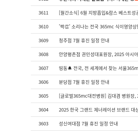
3611
[월간소식] 6월 지방흡입&람스 베스트성공
3610
'짝👏' 소리나는 전국 365mc 식이영양
3609
청주점 7월 휴진 일정 안내
3608
안양평촌점 권민성대표원장, 2025 아시아국
3607
띵동🔔 전국, 전 세계에서 찾는 서울365m
3606
분당점 7월 휴진 일정 안내
3605
[글로벌365mc대전병원] 김대겸 병원장,
3604
2025 한국 그랜드 제너레이션 브랜드 대
3603
성신여대점 7월 휴진 일정 안내