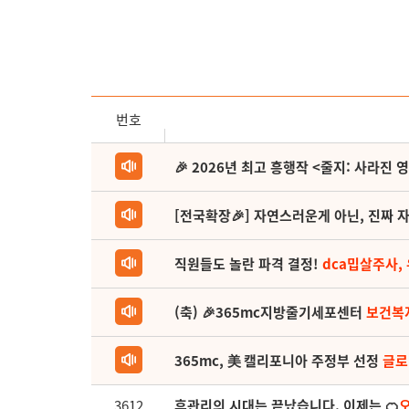
번호
🎉 2026년 최고 흥행작 <줄지: 사라진 
[전국확장🎉] 자연스러운게 아닌, 진짜 자
직원들도 놀란 파격 결정!
dca밉살주사,
(축) 🎉365mc지방줄기세포센터
보건복
365mc, 美 캘리포니아 주정부 선정
글로
3612
후관리의 시대는 끝났습니다. 이제는 🍊