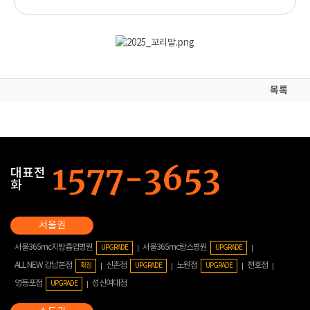
목록
대표전
화
서울365mc지방흡입병원
서울365mc람스병원
UPGRADE
UPGRADE
ALL NEW 강남본점
신촌점
노원점
천호점
확장
UPGRADE
UPGRADE
영등포점
성신여대점
UPGRADE