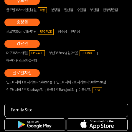
글로벌365mc인천병원
분당점
일산점
수원점
부천점
안양평촌점
확장
글로벌365mc대전병원
청주점
천안점
UPGRADE
대구365mc병원
부산365mc병원(서면)
UPGRADE
UPGRADE
해운대 람스 스페셜센터
인도네시아 1호 자카르타 Selatan점
인도네시아 2호 자카르타 Sudirman점
인도네시아 3호 Surabaya점
태국 1호 Bangkok점
미국 LA점
NEW
Family Site