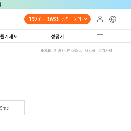
!
1577 - 3653
상담 예약
줄기세포
성공기
HOME - 지방하나만 365mc - 새소식 - 공지사항
5mc