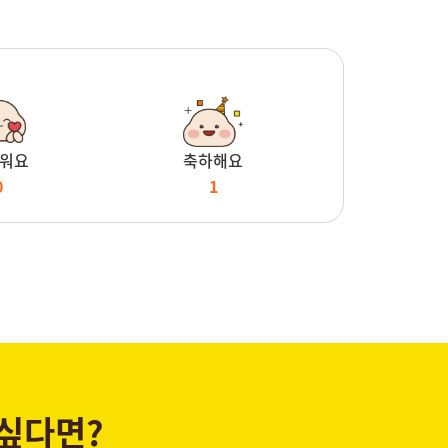
워요
축하해요
0
1
 싶다면?