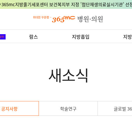
🎉365mc지방줄기세포센터 보건복지부 지정 '첨단재생의료실시기관' 선정
람스
지방흡입
지방
새소식
공지사항
학술연구
글로벌 36