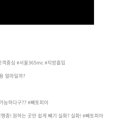
고객중심 #서울365mc #지방흡입
비용 얼마일까?
 가능하다구?? #빼토피아
 진행중! 원하는 곳만 쉽게 빼기 실화? 실화! #빼토피아