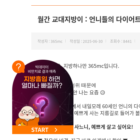
NEW 교대 지방줄기세포센터 오픈
월간 교대지방이 : 언니들의 다이어트
작성자 : 365mc
작성일 : 2025-06-30
조회수 : 8441
안녕하세요, 지방하나만 365mc입니다.
무섭게 날아온 더위 때문에
다이어트 의욕도 안 나는 요즘 😥
교대지방이 채널에서
내일모레 60세인 언니의 다
영상 보면서 같이 예쁘게 사는 지름길로 들어가 
📢 자연산 광어로 사느니, 예쁘게 살고 싶어요!