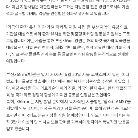
「2025 외국인 환자 유치 기관 개별 마케팅 지원사업」에 최종 선정되었습니
다.
이번 지원사업은 대한민국을 대표하는 지방흡입 전문 병원으로서의
기술
력과 글로벌 마케팅 역량을 인정받은 성과로 평가되고 있습니다.
‘외국인 환자 유치 기관 개별 마케팅 지원 사업’은
부산 지역의 유망 의료
기관을 대상으로
해외 환자 유치를 위한 맞춤형 마케팅 활동을 지원하는 프로
그램입니다.
이번 사업을 통해 부산365mc병원은
해외 타깃 국가의 외국인을
대상으로 디지털 콘텐츠 제작,
SNS 기반 브랜딩, 현지 의료인 대상 기술 세미
나,
의료 관광 플랫폼 연계 홍보 등
글로벌 마케팅 활동을 본격적으로 전개할
예정입니다.
부산365mc병원은 앞서 2025년 6월 20일 서울 코엑스에서 열린
‘메디
컬코리아 글로벌 헬스케어’ 행사에서 보건복지부 장관상을 수상한 바 있습니
다.
해당 수상은 국내 의료기술의 해외 진출,
외국인 환자 유치, 현지 의료진 교
육 등 국가 의료 경쟁력 향상에 기여한 공로를 인정받은 것인데요.
특히, 365mc는 지방흡입 분야에서 독자적인 시술법인 ‘람스(LAMS)’를
개발해
인도네시아, 태국 등 해외 지점을 운영 중이며,
올해 상반기 중 베트남
호찌민과 미국에도 신규 지점을 개원 할 예정입니다.
인도네시아 내에서는 누
적 3만 개 이상의 람스 시술 보틀 판매를 기록하며 현지에서 폭발적인 반응을
얻고 있습니다.