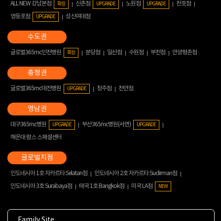
ALL NEW 강남본점
신촌점
노원점
천호점
확장
UPGRADE
UPGRADE
영등포점
성신여대점
UPGRADE
글로벌365mc인천병원
분당점
일산점
수원점
부천점
안양평촌점
확장
글로벌365mc대전병원
청주점
천안점
UPGRADE
대구365mc병원
부산365mc병원(서면)
UPGRADE
UPGRADE
해운대 람스 스페셜센터
인도네시아 1호 자카르타 Selatan점
인도네시아 2호 자카르타 Sudirman점
인도네시아 3호 Surabaya점
태국 1호 Bangkok점
미국 LA점
NEW
Family Site