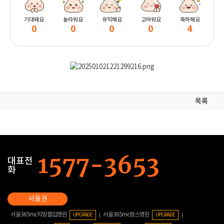
기대돼요
놀라워요
유익해요
고마워요
축하해요
0
0
0
0
4
목록
대표전
화
서울365mc지방흡입병원
서울365mc람스병원
UPGRADE
UPGRADE